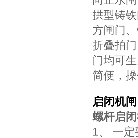
向止水闸
拱型铸铁
方闸门、
折叠拍门
门均可生
简便，操
启闭机闸
螺杆启闭
1、 一