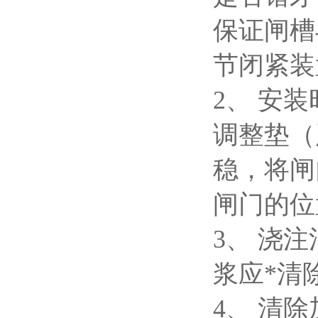
保证闸槽
节闭紧装
2、 安
调整垫（
稳，将闸
闸门的位
3、 浇
浆应*清
4、 清