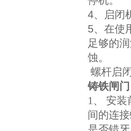
停机。
4、启闭
5、在使
足够的润
蚀。
螺杆启
铸铁闸门
1、 安
间的连接
是否错牙