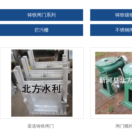
铸铁闸门系列
铸铁镶
拦污栅
不锈钢
拍门系列
卷扬启
启闭机闸门
渠道
渠道铸铁闸门
闸门螺