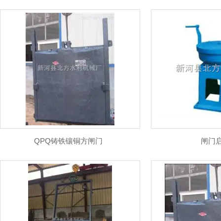
QPQ铸铁镶铜方闸门
闸门