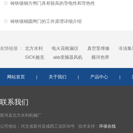
铸铁镶铜方闸门具有较高的导电性和导热性
铸铁镶铜圆闸门的工作原理详细介绍
友情链接 ：
北方水利
电火花检漏仪
真空泵维修
冷冻集
SICK施克
abb变频器风机
横河色带
网站首页
关于我们
产品中心
|
|
|
联系我们
新河县北方水利机械厂
公司地址：河北省新河县城西工业区88号 技术支持：
环保在线