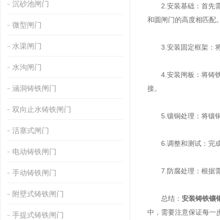
沉砂池闸门
2.安装基础：首先需
和圆闸门的高度相匹配
微型闸门
水渠闸门
3.安装固定框架：将
水沟闸门
4.安装闸板：将铸铁
涵洞铸铁闸门
接。
双向止水铸铁闸门
5.镶铜处理：将镶铜
活塞式闸门
6.调整和测试：完成
电动铸铁闸门
7.防腐处理：根据需
手动铸铁闸门
附壁式铸铁闸门
总结：
安装铸铁镶
中，需要注意保证每一
手提式铸铁闸门