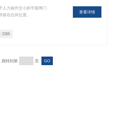
用于人力操作交小的平面闸门
查看详情
停留在任何位置。
：
2265
页 跳转到第
页