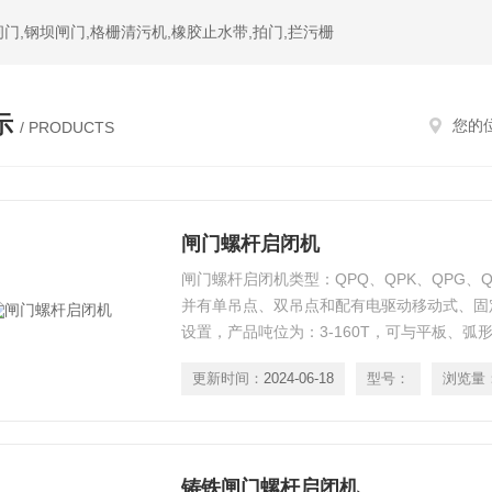
门,钢坝闸门,格栅清污机,橡胶止水带,拍门,拦污栅
示
您的
/ PRODUCTS
闸门螺杆启闭机
闸门螺杆启闭机类型：QPQ、QPK、QPG、
并有单吊点、双吊点和配有电驱动移动式、固
设置，产品吨位为：3-160T，可与平板、弧
更新时间：
2024-06-18
型号：
浏览量
铸铁闸门螺杆启闭机