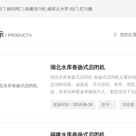
门,钢坝闸门,格栅清污机,橡胶止水带,拍门,拦污栅
示
您的位
/ PRODUCTS
湖北水库卷扬式启闭机
湖北水库卷扬式启闭机 卷扬式启闭机主要由
交油制动器、减速器、开式齿轮、卷筒、滑轮
成，具有结构紧凑承载能力大，紧急情况下启
为固定式、移动式，并有单吊点和双吊点供用
更新时间：
2024-06-19
型号：
浏览量
有：QPQ型普通卷扬式启闭机、QPK型快速
程卷扬式启闭机、QHQ型弧门卷扬启闭机、Q
根据用户需要
福建水库卷扬式启闭机