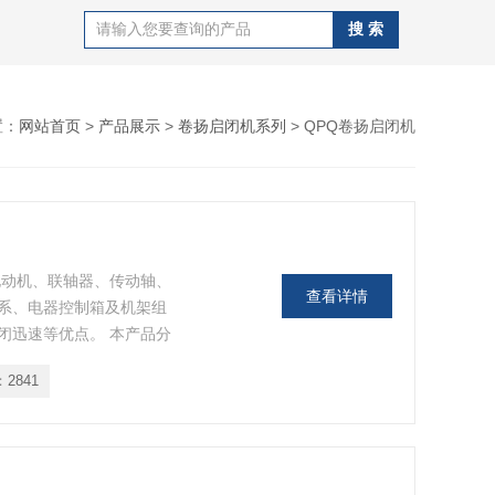
置：
网站首页
>
产品展示
>
卷扬启闭机系列
> QPQ卷扬启闭机
电动机、联轴器、传动轴、
查看详情
系、电器控制箱及机架组
闭迅速等优点。 本产品分
户选用。 其规格型主要
：
2841
卷扬式启闭机、QPG型高扬
PT型移动式卷扬启闭机。