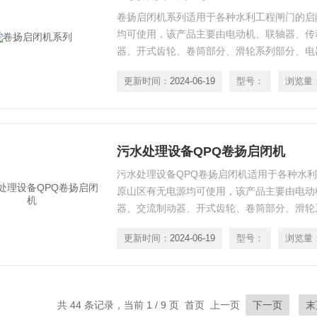
卷扬启闭机系列适用于各种水利工程闸门的启
均可使用，该产品主要由电动机、联轴器、传
器、开式齿轮、卷筒部分、滑轮系列部分、电
摇器及机架组成。结构紧凑，承载能力大，运
更新时间：
2024-06-19
型号：
浏览量
便，设计合理。
污水处理设备QPQ卷扬启闭机
污水处理设备QPQ卷扬启闭机适用于各种水
原山区有无电源均可使用，该产品主要由电动
器、交流制动器、开式齿轮、卷筒部分、滑轮
荷控制器、手摇器及机架组成。结构紧凑，承
更新时间：
2024-06-19
型号：
浏览量
安装维修方便，设计合理。
共 44 条记录，当前 1 / 9 页 首页 上一页
下一页
末