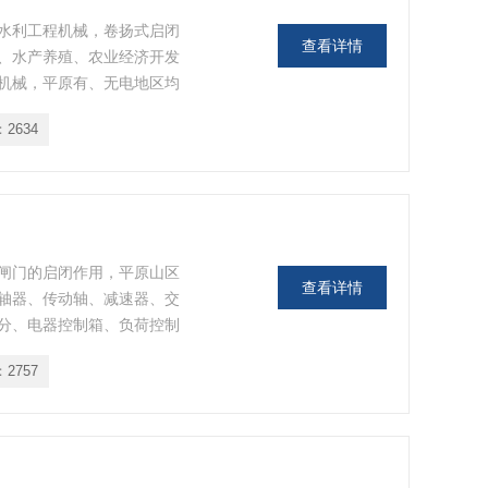
水利工程机械，卷扬式启闭
查看详情
、水产养殖、农业经济开发
机械，平原有、无电地区均
：
2634
闸门的启闭作用，平原山区
查看详情
轴器、传动轴、减速器、交
分、电器控制箱、负荷控制
大，运行平稳可靠，安装维
：
2757