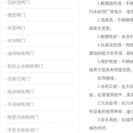
沉砂池闸门
1.耐腐蚀性强：不锈
污水处理厂等地方，使
微型闸门
2.强度高：不锈钢具
水渠闸门
易发生变形。
3.耐磨性好：水流中
水沟闸门
4.抗老化性强：传统
涵洞铸铁闸门
腐蚀的能力非常强，能
5.维护简便：不锈钢
双向止水铸铁闸门
保养方面具有明显优势
应用领域：
活塞式闸门
1.水利工程：在大坝
电动铸铁闸门
如，在灌溉系统中，渠
2.污水处理：在污水
手动铸铁闸门
长设备的使用寿命，减
附壁式铸铁闸门
3.排水系统：在城市
城市内涝。
手提式铸铁闸门