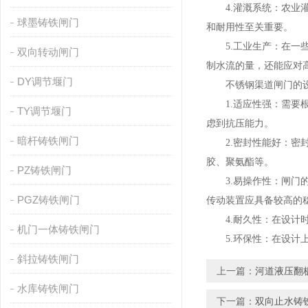
4.灌溉系统：农业灌
球墨铸铁闸门
和耐用性至关重要。
5.工业生产：在一些
双向转动闸门
制水流的量，还能应对
DY调节堰门
不锈钢渠道闸门的设
1.适应性强：需要根
TY调节堰门
虑到抗压能力。
暗杆铸铁闸门
2.密封性能好：密封
胶、聚氨酯等。
PZ铸铁闸门
3.易操作性：闸门的
PGZ铸铁闸门
传动装置应具备较高的
4.耐久性：在设计时
机门一体铸铁闸门
5.环保性：在设计上
斜拉铸铁闸门
上一篇：
河道液压翻
水库铸铁闸门
下一篇：
双向止水铸