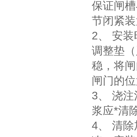
保证闸槽
节闭紧装
2、 安
调整垫（
稳，将闸
闸门的位
3、 浇
浆应*清
4、 清