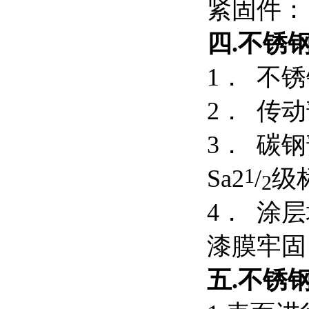
紧
四.
不锈
1． 不
2． 传
3． 碳
1
Sa2
/
级
2
4． 涂
漆膜牢固
五.
不锈