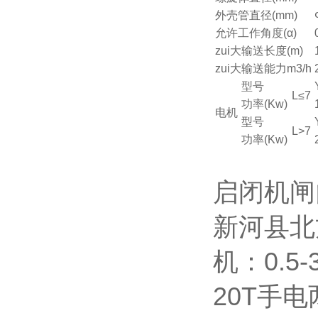
外壳管直径(mm)
允许工作角度(α)
zui大输送长度(m)
zui大输送能力m3/h
型号
L≤7
功率(Kw)
电机
型号
L>7
功率(Kw)
启闭机闸
新河县北
机：0.5
20T手