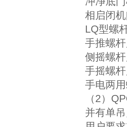
冲净底门
相启闭机
LQ型螺
手推螺杆启
侧摇螺杆
手摇螺杆启
手电两用
（2）Q
并有单吊
用户要求