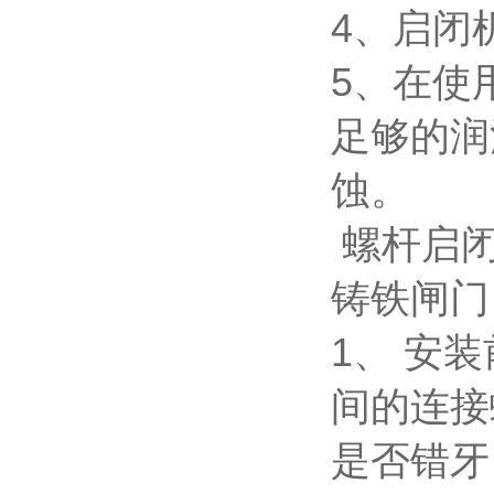
4、启闭
5、在使
足够的润
蚀。
螺杆启闭
铸铁闸
1、 安
间的连接
是否错牙