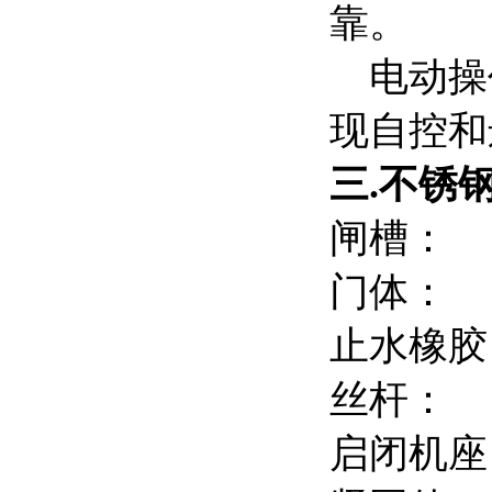
靠。
电动操作
现自控和
三.
不锈
闸槽：
门体：
止水橡
丝杆：
启闭机