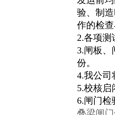
发运前均
验、制造
作的检查
2.各项
3.闸板
份。
4.我公
5.校核
6.闸门
叠梁闸门