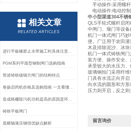
手动操作:采用螺杆
电动操作:电动控制
中小型渠道304不锈
相关文章
QLS手轮式螺杆启
中闸门、堰门等设备
RELATED ARTICLES
机门一体式闸门巧妙
便。广泛用于农田灌
木及排除泥沙、冰块
进行平板橡胶止水带施工时具体注意这几个方面才行
机门一体式铸铁闸门
装方便、操作安全、启闭
PGM系列平面型钢制闸门选购指南
承受较大的水压力、
玻璃钢拍门采用纤维
简述铸铁镶铜方闸门的结构特点
门具有水流正向开启
向水流的圆形和方形
卷扬启闭机价格及选购指南 一文看懂影响因素
压力则开启，反之则
造成格栅除污机功耗提高的原因是环环相扣的
铸铁平板闸门
留言询价
底横轴液压钢坝优缺点解析