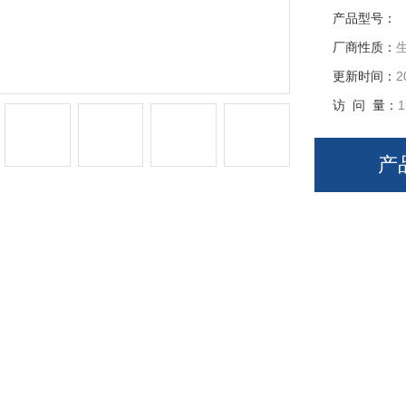
产品型号：
厂商性质：
更新时间：
2
访 问 量：
1
产