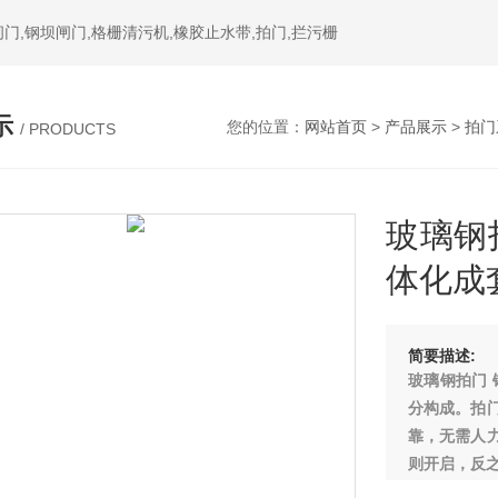
门,钢坝闸门,格栅清污机,橡胶止水带,拍门,拦污栅
示
您的位置：
网站首页
>
产品展示
>
拍门
/ PRODUCTS
玻璃钢
体化成
简要描述:
玻璃钢拍门
分构成。拍
靠，无需人
则开启，反