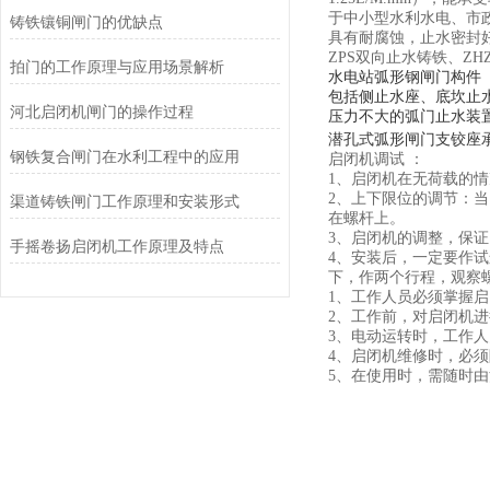
于中小型水利水电、市
铸铁镶铜闸门的优缺点
具有耐腐蚀，止水密封
ZPS双向止水铸铁、Z
拍门的工作原理与应用场景解析
水电站弧形钢闸门构件
包括侧止水座、底坎止
河北启闭机闸门的操作过程
压力不大的弧门止水装
潜孔式弧形闸门支铰座
钢铁复合闸门在水利工程中的应用
启闭机调试 ：
1、启闭机在无荷载的情
2、上下限位的调节：
渠道铸铁闸门工作原理和安装形式
在螺杆上。
3、启闭机的调整，保证
手摇卷扬启闭机工作原理及特点
4、安装后，一定要作
下，作两个行程，观察
1、工作人员必须掌握
2、工作前，对启闭机
3、电动运转时，工作
4、启闭机维修时，必
5、在使用时，需随时