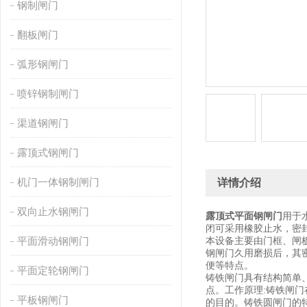
钢制闸门
翻板闸门
弧形钢闸门
喷锌钢制闸门
渠道钢闸门
露顶式钢闸门
机门一体钢制闸门
详情介绍
双向止水钢闸门
露顶式平面钢闸门
用于
闭可采用橡胶止水，密
平面滑动钢闸门
本设备主要由门框、闸
钢闸门久用磨损后，其
便等特点。
平面定轮钢闸门
铸铁闸门具有结构简单
点。工作原理:铸铁闸
平板钢闸门
的目的。铸铁圆闸门的