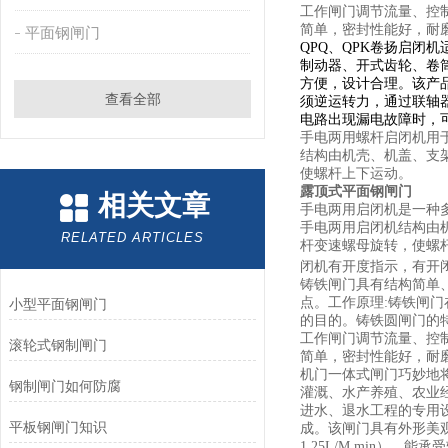
工作闸门调节流量、控
简单，密封性能好，耐
平面钢闸门
QPQ、QPK卷扬启
制动器、开式齿轮、卷
方便，设计合理。该产
查看全部
须逆运转力，通过联轴
电路出现漏电故障时，
手电两用螺杆启闭机用
结构由机壳、机盖、支
使螺杆上下运动。
露顶式平面钢闸门
相关文章
手电两用启闭机是一种
手电两用启闭机结构由
RELATED ARTICLES
杆变速螺母旋转，使螺
闭机有开度指示，有开
铸铁闸门具有结构简单
点。工作原理:铸铁闸
小型平面钢闸门
的目的。铸铁圆闸门的
工作闸门调节流量、控
滚轮式钢制闸门
简单，密封性能好，耐
机门一体式闸门巧妙地
钢制闸门如何防腐
灌溉、水产养殖、农业
进水、退水工程的专用
平板钢闸门知识
成。该闸门具有外形美观
1.25L/M.min