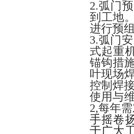
2.弧门
到工地
进行预
3.弧门
式起重
锚钩措施
叶现场焊
控制焊接
使用与维
2,每年
手摇卷
于广大