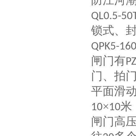
防江河
QL0.5-50
锁式、
QPK5-16
闸门有
P
门、拍
平面滑
×
米
10
10
闸门高