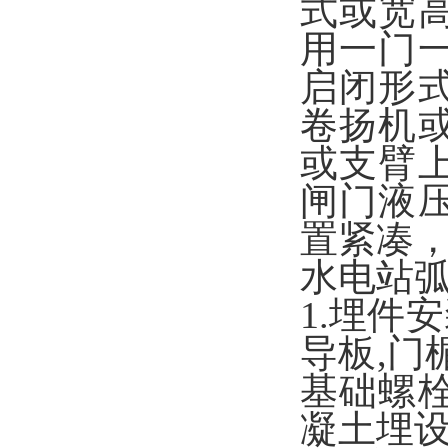
式或宽
用一门
启闭形
卷扬机
或支臂
闸门液
置紧凑
水电站
1.埋件
导板,门
基础螺
凝土埋