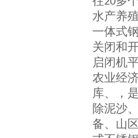
往
多
20
水产
一体式
关闭和
启闭机
农业经
库、，
除泥沙
备、山