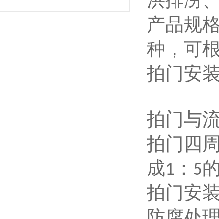
洪排涝
产品规
种，可
拍门安
拍门与
拍门四
成
：
1
5
拍门安
防腐处