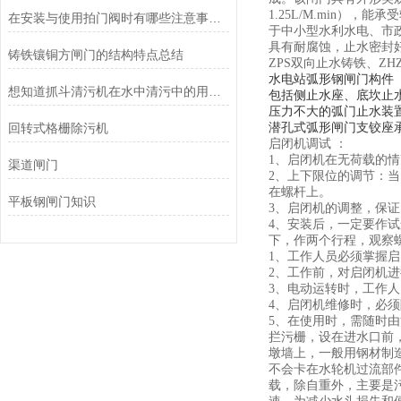
1.25L/M.min
在安装与使用拍门阀时有哪些注意事项呢？
于中小型水利水电、市
具有耐腐蚀，止水密封
铸铁镶铜方闸门的结构特点总结
ZPS双向止水铸铁、Z
水电站弧形钢闸门构件
想知道抓斗清污机在水中清污中的用途看看这些吧
包括侧止水座、底坎止
压力不大的弧门止水装
回转式格栅除污机
潜孔式弧形闸门支铰座
启闭机调试 ：
1、启闭机在无荷载的情
渠道闸门
2、上下限位的调节：
在螺杆上。
平板钢闸门知识
3、启闭机的调整，保证
4、安装后，一定要作
下，作两个行程，观察
1、工作人员必须掌握
2、工作前，对启闭机
3、电动运转时，工作
4、启闭机维修时，必
5、在使用时，需随时
拦污栅，设在进水口前
墩墙上，一般用钢材制
不会卡在水轮机过流部
载，除自重外，主要是