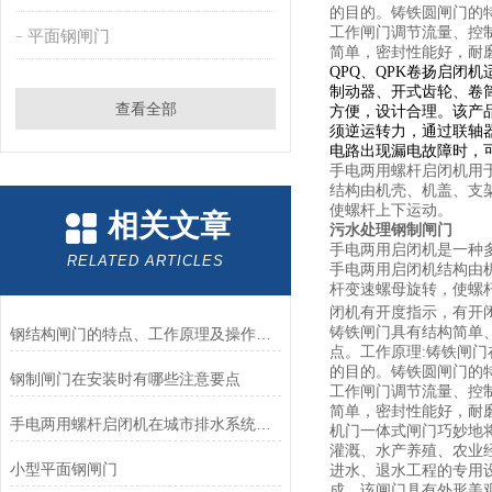
的目的。铸铁圆闸门的
工作闸门调节流量、控
平面钢闸门
简单，密封性能好，耐
QPQ、QPK卷扬启闭
制动器、开式齿轮、卷
查看全部
方便，设计合理。该产
须逆运转力，通过联轴
电路出现漏电故障时，
手电两用螺杆启闭机用
结构由机壳、机盖、支
使螺杆上下运动。
相关文章
污水处理钢制闸门
手电两用启闭机是一种
RELATED ARTICLES
手电两用启闭机结构由
杆变速螺母旋转，使螺
闭机有开度指示，有开
铸铁闸门具有结构简单
钢结构闸门的特点、工作原理及操作使用方法
点。工作原理:铸铁闸
的目的。铸铁圆闸门的
钢制闸门在安装时有哪些注意要点
工作闸门调节流量、控
简单，密封性能好，耐
手电两用螺杆启闭机在城市排水系统中的应用
机门一体式闸门巧妙地
灌溉、水产养殖、农业
小型平面钢闸门
进水、退水工程的专用
成。该闸门具有外形美观