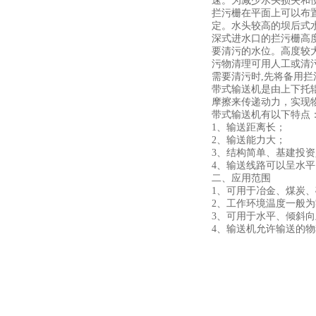
速。为减少水头损失和
拦污栅在平面上可以布
定。水头较高的坝后式
深式进水口的拦污栅高
要清污的水位。高度较
污物清理可用人工或清
需要清污时
,
先将备用拦
带式输送机是由上下托
摩擦来传递动力，实现
带式输送机有以下特点
1、输送距离长；
2、输送能力大；
3、结构简单、基建投
4、输送线路可以呈水
二、应用范围
1、可用于冶金、煤炭、
2、工作环境温度一般为
3、可用于水平、倾斜
4、输送机允许输送的