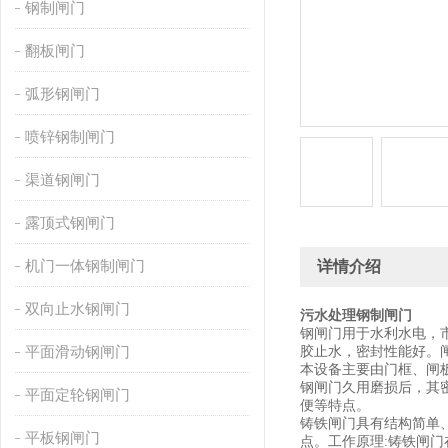
钢制闸门
翻板闸门
弧形钢闸门
喷锌钢制闸门
渠道钢闸门
露顶式钢闸门
机门一体钢制闸门
详情介绍
双向止水钢闸门
污水处理钢制闸门
钢闸门用于水利水电，
平面滑动钢闸门
胶止水，密封性能好。
本设备主要由门框、闸
钢闸门久用磨损后，其
平面定轮钢闸门
便等特点。
铸铁闸门具有结构简单
平板钢闸门
点。工作原理:铸铁闸