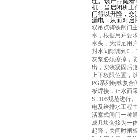
理。该产品随着
机，当启闭机工
门得以升降，交
漏电，从而对启
双吊点铸铁闸门
水，根据用户要
水头，为满足用
封水间隙调到
0
．
灰浆必须擦掉，
出，安装凝固后
(
上下板限位置，
PG
系列钢铁复合
板焊接，止水面
SL105
规范进行。
电及给排水工程
活塞式闸门一种
成几块套接为一
起降，关闸时闸