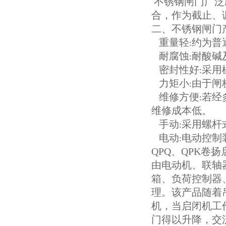
不锈钢闸门广泛
合，作为截止、
二、不锈钢闸门
重量轻
约为普
:
耐腐蚀
耐酸碱
:
密封性好
采用
:
力矩小
由于闸
:
维修方便
若经
:
维修成本低。
手动
采用螺杆
:
电动
电动控制
:
QPQ、QPK
由电动机、联轴
箱、负荷控制器
理。该产品随着
机，当启闭机工
门得以升降，交