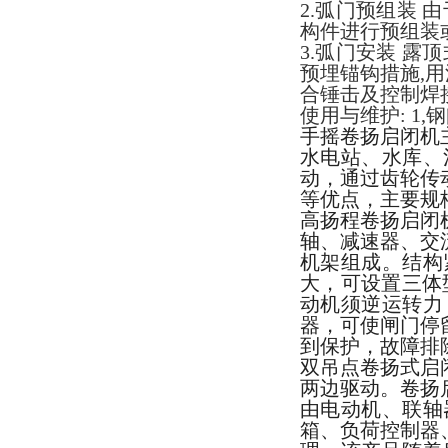
2.弧门预组装
构件进行预组装
3.弧门安装 
预埋锚钩措施,
合锤击及控制焊
使用与维护: 1
手摇卷扬启闭机
水电站、水库、
动，通过齿轮传
等优点，主要规格
高扬程卷扬启闭
轴、减速器、交
机架组成。结构
大，可设置三体
动机须逆运转力
器，可使闸门停
到保护，故障排
双吊点卷扬式启
两边驱动。卷扬
由电动机、联轴
箱、负荷控制器