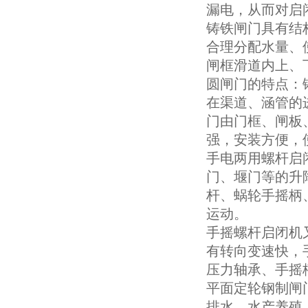
漏电，从而对启
铸铁闸门具有结
合理分配水量、
闸框滑道内上、
圆闸门的特点：
在渠道、涵管的
门由门框、闸板
强，安装方便，
手电两用螺杆启
门、堰门等的升
杆、蜗轮手摇柄
运动。
手摇螺杆启闭机
有转向变速快，
压力轴承、手摇
平面定轮钢制闸
排水，水产养殖