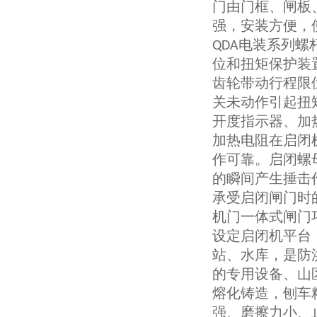
门由门框、闸板
强，安装方便，
电装系列螺
QDA
位和扭矩保护装
齿轮带动行程限
关未动作引起扭
开度指示器、加
加热电阻在启闭
作可靠。启闭螺
的瞬间产生捶击
承受启闭闸门时
机门一体式闸门
设定启闭机平台
站、水库，是防
的专用设备、山
熔化铸造，刨车
强、磨擦力小、