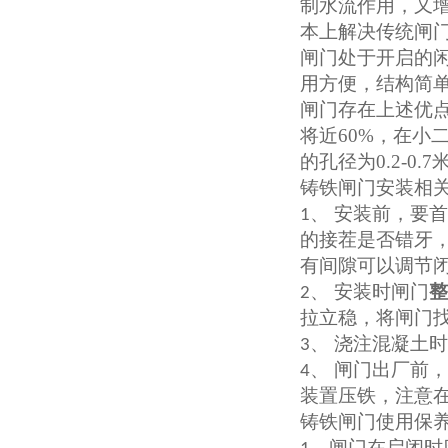
制水流作用，又
本上解决传统闸
闸门处于开启的闲
用方便，结构简
闸门存在上述优
将近
60%
，在小
的孔径为
0.2-0.7
铸铁闸门安装相
、 安装前，要
1
的接茬是否错牙
有间隙可以调节
、 安装时闸门
整
2
拉立稳，将闸门
、 浇注混凝土
3
、 闸门出厂前
4
装置压铁，注意
铸铁闸门使用保
、闸门在启闭时