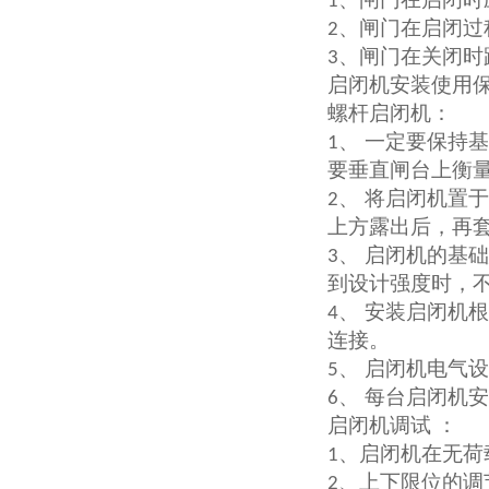
1
、闸门在启闭过
2
、闸门在关闭时
3
启闭机安装使用
螺杆启闭机：
、 一定要保持
1
要垂直闸台上衡
、 将启闭机置
2
上方露出后，再
、 启闭机的基
3
到设计强度时，
、 安装启闭机
4
连接。
、 启闭机电气
5
、 每台启闭机
6
启闭机调试
：
、启闭机在无荷
1
、上下限位的调
2