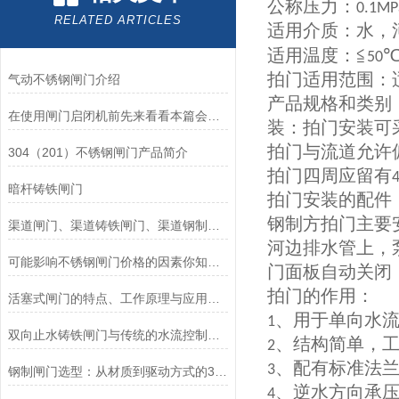
公称压力：
0.1MP
RELATED ARTICLES
适用介质：水，
适用温度：≦
50
拍门适用范围：
气动不锈钢闸门介绍
产品规格和类别
在使用闸门启闭机前先来看看本篇会大有益处
装：拍门安装可
拍门与流道允许
304（201）不锈钢闸门产品简介
拍门四周应留有
暗杆铸铁闸门
拍门安装的配件
钢制方拍门主要
渠道闸门、渠道铸铁闸门、渠道钢制闸门
河边排水管上，
可能影响不锈钢闸门价格的因素你知道么？
门面板自动关闭
拍门的作用：
活塞式闸门的特点、工作原理与应用场景解析
、用于单向水
1
双向止水铸铁闸门与传统的水流控制设备相比有哪些优势？
、结构简单，
2
、配有标准法
3
钢制闸门选型：从材质到驱动方式的3个关键维度
、逆水方向承压
4