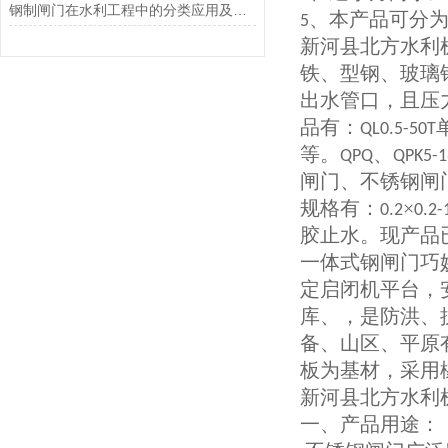
钢制闸门在水利工程中的分类应用及优缺点
、本产品可分
5
新河县北方水利
铁、型钢、玻璃
出水管口，且压
品有：
QL0.5-50T
等。
、
QPQ
QPK5-1
闸门、不锈钢闸
规格有：
×
0.2
0.2-
胶止水。现产品
一体式钢闸门巧
定启闭机平台，
库、，是防洪、
备、山区、平原
板为基材，采用
新河县北方水利
一、产品用途：