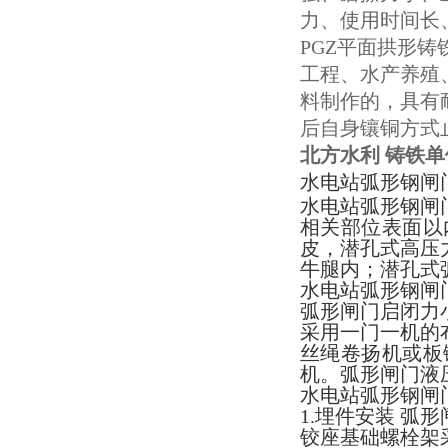
力、使用时间长
PGZ平面拱形
工程、水产养殖
料制作的，具有
后自身镶铜方式止
北方水利 铸铁
水电站弧形钢闸
水电站弧形钢闸
相关部位表面以
皮，潜孔式高压
牛腿内；潜孔式
水电站弧形钢闸
弧形闸门启闭力
采用一门一机的
丝绳卷扬机或板
机。弧形闸门液
水电站弧形钢闸
1.埋件安装 弧
铰座基础螺栓架