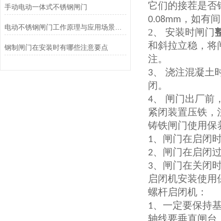
它们的接茬是否
手动电动一体式不锈钢闸门
，如有间
0.08mm
电动不锈钢闸门工作原理与应用场景解析
2、 安装时闸门
和斜拉立稳，将
钢制闸门在安装时有哪些注意要点
注。
、 浇注混凝土
3
闭。
、 闸门出厂前
4
紧闭装置压铁，
铸铁闸门使用保养
、闸门在启闭
1
、闸门在启闭
2
、闸门在关闭
3
启闭机安装使用
螺杆启闭机：
、一定要保持
1
轴线要垂直闸台