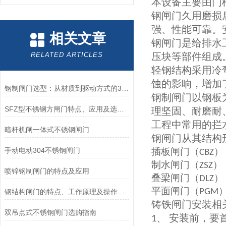
本设备主要由门
钢闸门久用磨损
强、性能可靠。
相关文章
钢闸门是给排水
RELATED ARTICLES
压块等部件组成
轻钢结构采用冷
蚀的影响，增加
钢制闸门选型：从材质到驱动方式的3个关键维度
钢制闸门以钢板
SFZ型不锈钢方闸门特点、应用及选购指南全解析
理坚固、耐磨耐
工程中常用的拦
暗杆机闸一体式不锈钢闸门
钢闸门从其结构
手动电动304不锈钢闸门
插板闸门（
）
CBZ
制水闸门（
）
ZSZ
喷锌钢制闸门的特点及应用
叠梁闸门（
）
DLZ
平面闸门（
PGM
钢结构闸门的特点、工作原理及操作使用方法
铸铁闸门安装相
双吊点式不锈钢闸门选购指南
、 安装前，要
1