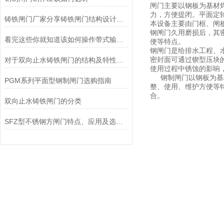
闸门主要以钢板为基材
力，方便提闭。平面定
铸铁闸门厂家分享铸铁闸门结构设计及工作原理
本设备主要由门框、闸
钢闸门久用磨损后，其
看完这些你就知道该如何操作带式输送机了
便等特点。
钢闸门是给排水工程、
对于双向止水铸铁闸门的结构及特性你知道么？看看本篇
密封面可通过锲型压块
使用过程中锈蚀的影响
钢制闸门以钢板为基
PGM系列平面型钢制闸门选购指南
整、使用、维护方便等
合。
双向止水铸铁闸门的分类
SFZ型不锈钢方闸门特点、应用及选购指南全解析