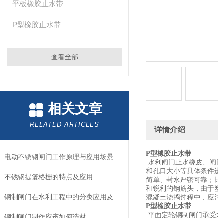
平板橡胶止水带
P型橡胶止水带
查看全部
相关文章
RELATED ARTICLES
详情介绍
P型橡胶止水带
电动不锈钢闸门工作原理与应用场景解析
水利闸门止水橡皮、闸
和孔口大小等具体条件
不锈钢提篮格栅的特点及应用
简单、封水严密可靠；
和锐利的钢筋头，由于
钢制闸门在水利工程中的分类应用及优缺点
混凝土浇捣过程中，应
P型橡胶止水带
平面定轮钢制闸门承受
钢制闸门制作应该如何选材