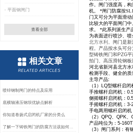
作。闸门强度高，构
平面钢闸门
机。
*
闸门防腐按
SL
门又可分为平面滑动
比较大的平面闸门中
查看全部
求。
*
此系列派生产
为表面进行喷沙、喷
北方水利。
闸门是新
程。产品按水头可分
型铸铁闸门和
PZG
平
相关文章
拍门、高压滑轮钢板
河北省新河县北方水
RELATED ARTICLES
检测手段、健全的质
主导产品
:
（
1
）
LQ
型螺杆启闭
喷锌钢制闸门的特点及应用
手推螺杆启闭机：
0.
侧摇螺杆启闭机：
0.
底横轴液压钢坝优缺点解析
手摇螺杆启闭机：
3-
手电两用螺杆启闭机
你知道卷扬式启闭机厂家的分类么
（
2
）
QPQ
、
QPK
、
产品吨位为：
5-160T
了解一下铸铁闸门的防腐方法该如何做吧
（
3
）闸门系列：有