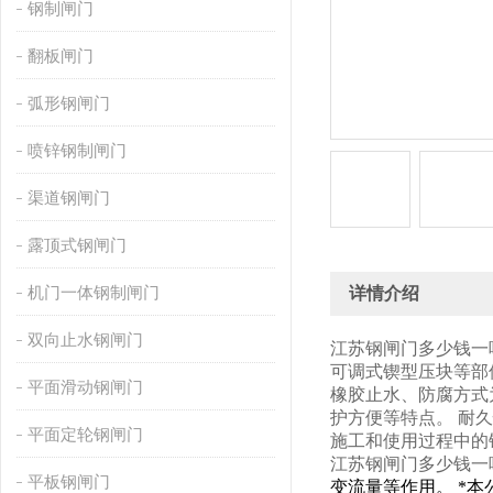
钢制闸门
翻板闸门
弧形钢闸门
喷锌钢制闸门
渠道钢闸门
露顶式钢闸门
机门一体钢制闸门
详情介绍
双向止水钢闸门
江苏钢闸门多少钱一
可调式锲型压块等部
平面滑动钢闸门
橡胶止水、防腐方式
护方便等特点。
耐
平面定轮钢闸门
施工和使用过程中的
江苏钢闸门多少钱一
平板钢闸门
变流量等作用。
*
本