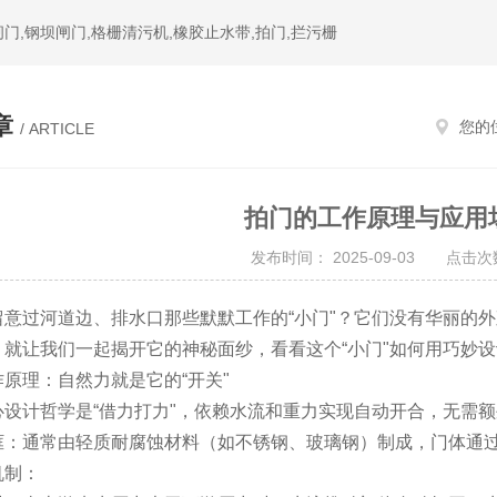
门,钢坝闸门,格栅清污机,橡胶止水带,拍门,拦污栅
章
您的
/ ARTICLE
拍门的工作原理与应用
发布时间： 2025-09-03 点击次数
意过河道边、排水口那些默默工作的“小门"？它们没有华丽的
，就让我们一起揭开它的神秘面纱，看看这个“小门"如何用巧妙
原理：自然力就是它的“开关"
心设计哲学是“借力打力"，依赖水流和重力实现自动开合，无需
框：通常由轻质耐腐蚀材料（如不锈钢、玻璃钢）制成，门体通
机制：