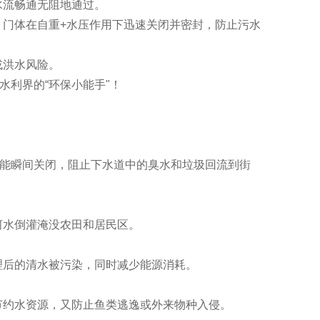
水流畅通无阻地通过。
门体在自重+水压作用下迅速关闭并密封，防止污水
或洪水风险。
水利界的“环保小能手"！
它能瞬间关闭，阻止下水道中的臭水和垃圾回流到街
河水倒灌淹没农田和居民区。
理后的清水被污染，同时减少能源消耗。
节约水资源，又防止鱼类逃逸或外来物种入侵。