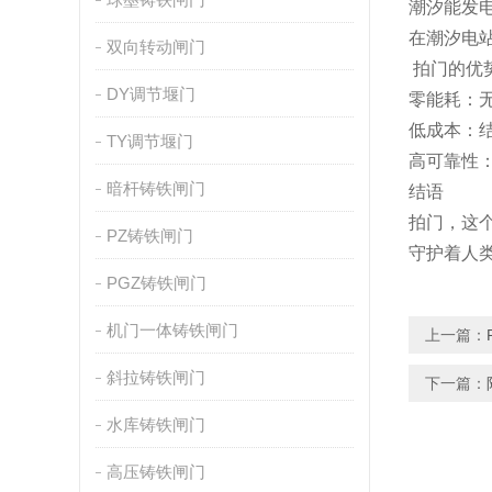
潮汐能发
在潮汐电
双向转动闸门
拍门的优
DY调节堰门
零能耗：
低成本：
TY调节堰门
高可靠性
暗杆铸铁闸门
结语
拍门，这
PZ铸铁闸门
守护着人
PGZ铸铁闸门
机门一体铸铁闸门
上一篇：
斜拉铸铁闸门
下一篇：
水库铸铁闸门
高压铸铁闸门