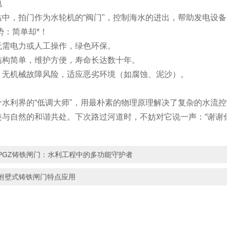
电
站中，拍门作为水轮机的“阀门"，控制海水的进出，帮助发电设备
势：简单却*！
无需电力或人工操作，绿色环保。
结构简单，维护方便，寿命长达数十年。
：无机械故障风险，适应恶劣环境（如腐蚀、泥沙）。
个水利界的“低调大师"，用最朴素的物理原理解决了复杂的水流
类与自然的和谐共处。下次路过河道时，不妨对它说一声：“谢谢
PGZ铸铁闸门：水利工程中的多功能守护者
附壁式铸铁闸门特点应用