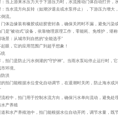
时：当上游来水压力大于下游压力时，水流推动门体自动打开，
时：当水流方向反转（如潮汐退去或水泵停止），下游压力增大，
水倒流。
：门体边缘装有橡胶或硅胶密封条，确保关闭时不漏，避免污染
门是“被动式"设备，依靠物理原理工作，零能耗、免维护，堪称
场景：从城市到自然的“全能选手"
不起眼，它的应用范围广到超乎想象！
系统
节，拍门是防止污水倒灌的“守护神"。当雨水泵站停止运行时，
城市环境。
与防洪
坝的拍门能根据水位变化自动调节，在退潮时关闭，防止海水或
厂
理流程中，拍门用于控制水流方向，确保污水单向流动，避免处
与水产养殖
渠道和水产养殖池中，拍门能根据水位自动开闭，调节水量，既