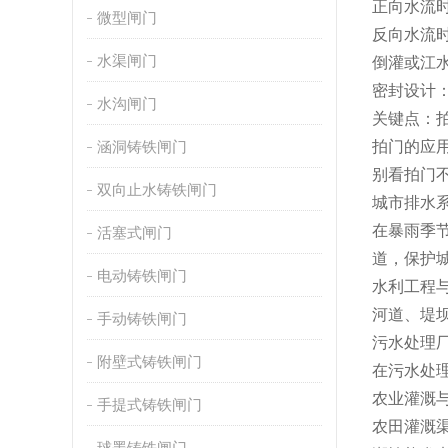
正向水流
微型闸门
反向水流
水渠闸门
倒灌或江
密封设计
水沟闸门
关键点：拍
涵洞铸铁闸门
拍门的应用
别看拍门
双向止水铸铁闸门
城市排水
在暴雨季
活塞式闸门
道，保护
电动铸铁闸门
水利工程
河道、堤
手动铸铁闸门
污水处理
附壁式铸铁闸门
在污水处
农业灌溉
手提式铸铁闸门
农田灌溉
球墨铸铁闸门