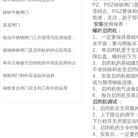
PZ、PGZ铸铁闸
等特点。PGZ整体
铸铁平板闸门
简便，灵活，易于管
安装
使用保养 ：
渠道闸门
螺杆启闭机：
1
、 一定要保持基础
电动不锈钢闸门工作原理与应用场景解析
水平面；要与闸板吊
2
、 将启闭机置于
镶铜铸铁闸门及启闭机的特点应用及维护保养
限位盘。螺杆的下方
单吊点卷扬式启闭机的作用及应用特点
3
、 启闭机的基础
不准拆除和改变启闭
钢制闸门制作应该如何选材
4
、 安装启闭机根
或与预埋钢板连接。
钢铁复合闸门在水利工程中的应用
5
、 启闭机电气设
6
、 每台启闭机安
启闭机调试
：
1
、启闭机在无荷载
2
、上下限位的调节
下行程开关并固定在
3
、启闭机的主令控
4
、安装后，一定要