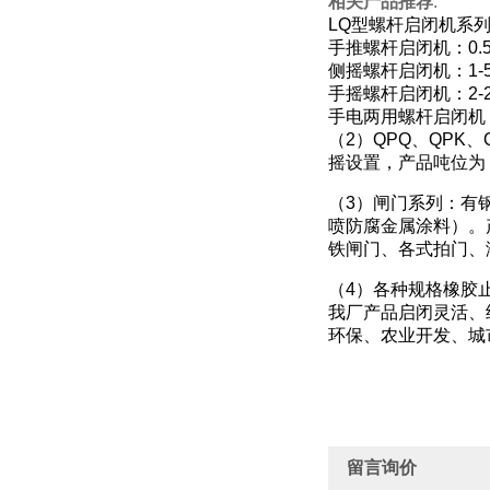
相关产品推荐
:
LQ
型螺杆启闭机系
手推螺杆启闭机：
0.
侧摇螺杆启闭机：
1-
手摇螺杆启闭机：
2-
手电两用螺杆启闭机
（
2
）
QPQ
、
QPK
、
摇设置，产品吨位为
（
3
）闸门系列：有
喷防腐金属涂料）。
铁闸门、各式拍门、
（
4
）各种规格橡胶
我厂产品启闭灵活、
环保、农业开发、城
留言询价