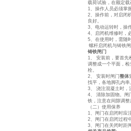
载荷试验，在额定载
1
、操作人员必须掌
2
、操作前，对启闭
良好。
3
、电动运转时，操
4
、启闭机维修时，
5
、在使用时，需随
螺杆启闭机与铸铁闸
铸铁闸门
1、 安装前，要首
调整成一个平面，检
栓。
2、 安装时闸门
整体
找平，各地脚孔内串
3、 浇注混凝土时
4、 清除加固物。
铁，注意在间隙调整
（二）使用保养
1、闸门在启闭时应
2、闸门在启闭过程
3、闸门在关闭时距