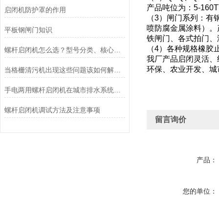
产品吨位为：
5-160T
启闭机防护罩的作用
（
3
）闸门系列：有
喷防腐金属涂料）。
平板钢闸门知识
铁闸门、各式拍门、
（
4
）各种规格橡胶
螺杆启闭机怎么选？型号分类、核心参数与工程选型指南
我厂产品启闭灵活、
环保、农业开发、城
当格栅清污机出现这些问题该如何解决呢？
手电两用螺杆启闭机在城市排水系统中的应用
螺杆启闭机调试方法及注意事项
留言询价
产品：
您的单位：