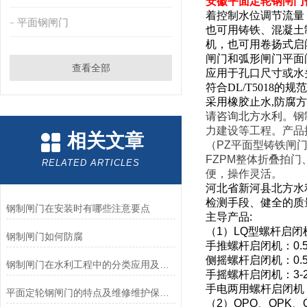
安徽平面定轮钢闸门
着控制水位调节流量
平面钢闸门
也可用铸铁、混凝土
机，也可用卷扬式启
闸门和弧形闸门平面
查看全部
应用于孔口尺寸或水
符合
DL/T5018
的规范
采用橡胶止水
,
防腐方
请咨询北方水利。
钢
力建设等工程。产品
相关文章
（
PZ
平面型铸铁闸
FZPM
整体折叠拍门
RELATED ARTICLES
便，操作灵活。
河北省新河县北方水
检测手段、健全的质
钢制闸门在安装时有哪些注意要点
主导产品
:
（
1
）
LQ
型螺杆启闭
钢制闸门如何防腐
手推螺杆启闭机：
0.
侧摇螺杆启闭机：
0.
钢制闸门在水利工程中的分类应用及优缺点
手摇螺杆启闭机：
3-
手电两用螺杆启闭机
平面定轮钢闸门的特点及维修维护保养方法
（
2
）
QPQ
、
QPK
、