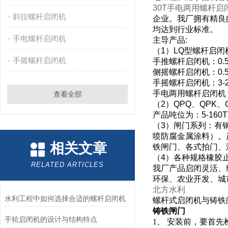
30T手电两用螺杆
斜拉螺杆启闭机
企业。我厂拥有精良
均达到行业标准。
手电螺杆启闭机
主导产品
:
（
1
）
LQ
型螺杆启闭
手摇螺杆启闭机
手推螺杆启闭机：
0.
侧摇螺杆启闭机：
0.
手摇螺杆启闭机：
3-
手电两用螺杆启闭机
查看全部
（
2
）
QPQ
、
QPK
、
产品吨位为：
5-160T
（
3
）闸门系列：有
喷防腐金属涂料）。
相关文章
铁闸门、各式拍门、
（
4
）各种规格橡胶
RELATED ARTICLES
我厂产品启闭灵活、
环保、农业开发、城
北方水利
水利工程中如何选择合适的螺杆启闭机
螺杆式启闭机与铸铁
铸铁闸门
手轮启闭机的设计与结构特点
1、 安装前，要首