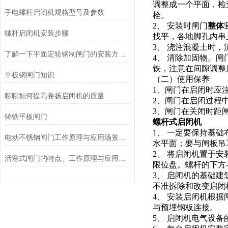
调整成一个平面，检
手电螺杆启闭机规格型号及参数
栓。
2、 安装时闸门
整体
螺杆启闭机安装步骤
找平，各地脚孔内串
3、 浇注混凝土时
了解一下平面定轮钢制闸门的安装方法是什么吧
4、 清除加固物。
铁，注意在间隙调整
平板钢闸门知识
（二）使用保养
1、闸门在启闭时应
聊聊如何提高卷扬启闭机的质量
2、闸门在启闭过程
3、闸门在关闭时距
铸铁平板闸门
螺杆式启闭机
1、 一定要保持基础
电动不锈钢闸门工作原理与应用场景解析
水平面；要与闸板吊
2、 将启闭机置于
活塞式闸门的特点、工作原理与应用场景解析
限位盘。螺杆的下方
3、 启闭机的基础
不准拆除和改变启闭
4、 安装启闭机根
与预埋钢板连接。
5、 启闭机电气设