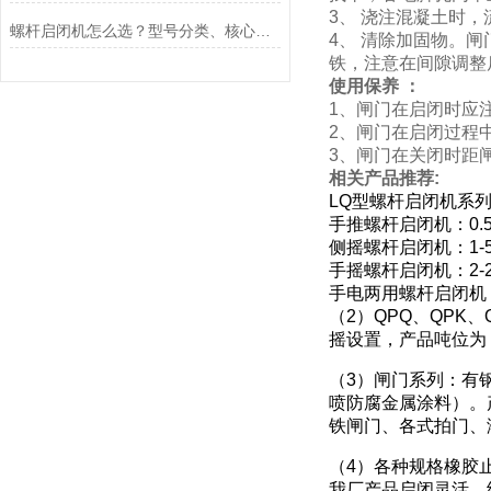
3、 浇注混凝土时
螺杆启闭机怎么选？型号分类、核心参数与工程选型指南
4、 清除加固物。
铁，注意在间隙调整
使用保养 ：
1、闸门在启闭时应
2、闸门在启闭过程
3、闸门在关闭时距
相关产品推荐:
LQ型螺杆启闭机系
手推螺杆启闭机：0.5
侧摇螺杆启闭机：1-5
手摇螺杆启闭机：2-2
手电两用螺杆启闭机：
（2）QPQ、QP
摇设置，产品吨位为：
（3）闸门系列：有
喷防腐金属涂料）。
铁闸门、各式拍门、
（4）各种规格橡胶
我厂产品启闭灵活、