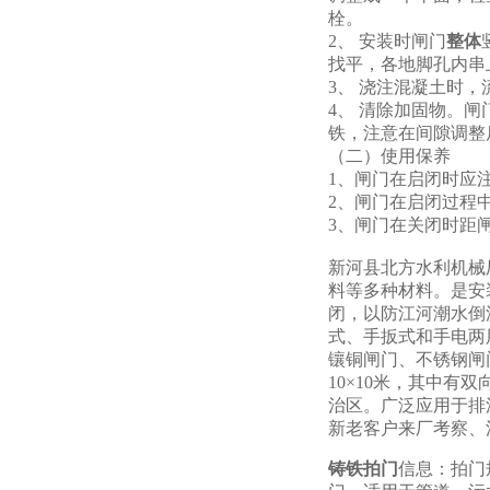
栓。
2、 安装时闸门
整体
找平，各地脚孔内串
3、 浇注混凝土时
4、 清除加固物。
铁，注意在间隙调整
（二）使用保养
1、闸门在启闭时应
2、闸门在启闭过程
3、闸门在关闭时距
新河县北方水利机械
料等多种材料。是安
闭，以防江河潮水倒
式、手扳式和手电两用
镶铜闸门、不锈钢闸门
10×10米，其中
治区。广泛应用于排
新老客户来厂考察、
铸铁拍门
信息：拍门