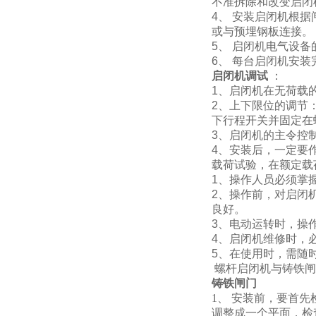
不准拆除和改变启闭
4、 安装启闭机根
或与预埋钢板连接。
5、 启闭机电气设
6、 每台启闭机安
启闭机调试
：
1、启闭机在无荷载
2、上下限位的调节
下行程开关并固定在
3、启闭机的主令控
4、安装后，一定要
载荷试验，在额定载
1、操作人员必须掌
2、操作前，对启闭
良好。
3、电动运转时，操
4、启闭机维修时，
5、在使用时，需随
螺杆启闭机与铸铁闸
铸铁闸门
1、 安装前，要首
调整成一个平面，检