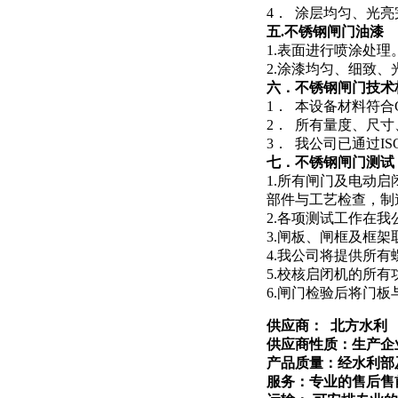
4． 涂层均匀、光
五.
不锈钢闸门
油漆
1.表面进行喷涂处理
2.涂漆均匀、细致
六．
不锈钢闸门
技术
1． 本设备材料符合
2． 所有量度、尺寸
3． 我公司已通过IS
七．
不锈钢闸门
测试
1.所有闸门及电动
部件与工艺检查，制
2.各项测试工作在
3.闸板、闸框及框
4.我公司将提供所
5.校核启闭机的所
6.闸门检验后将门
供应商： 北方水利
供应商性质：生产企
产品质量：经水利部
服务：专业的售后售