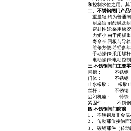
和控制水位之用。其
二、
不锈钢闸门
产品
重量轻:约为普通闸门
耐腐蚀:耐酸碱及耐
密封性好:采用橡胶
力矩小:由于闸板重
寿命长:闸板与导轨
维修方便:若经多年
手动操作:采用螺杆
电动操作:电动控制
三.
不锈钢闸门
主要零
闸槽： 不锈钢
门体： 不锈钢
止水橡胶： 橡胶
丝杆： 不锈钢
启闭机座： 铸铁
紧固件：
四.
不锈钢闸门
防腐
1． 不锈钢及非金
2． 传动部位接触
3． 碳钢部件（传动