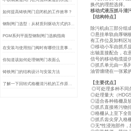
换代的理想选择。
移动式液压抓斗清
如何提高铸铁闸门启闭机的工作效率？
【结构特点】
钢制闸门选型：从材质到驱动方式的3个关键维度
除污机由三部分组
◎悬挂单轨由厚钢
PGM系列平面型钢制闸门选购指南
有工作位及卸料区
◎移动小车由抓爪
在安装与使用拍门阀时有哪些注意事项呢？
出轴直接配合，在
信号的移动电缆提
你知道该如何处理钢闸门表面么
◎抓爪单元由一系
油管缠绕在一张紧
铸铁闸门的结构设计与安装方法
【主要优点】
了解一下回转式格栅清污机的工作原理及特点
◎可处理多种不同
◎处理量大（HDG5
◎适合各种格栅及
◎抓爪直接将污物
◎格栅从上至下全
◎抓爪齿尖穿入格
◎无*性浸泡部件，