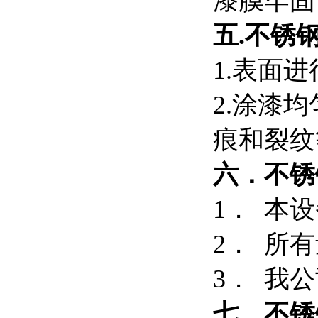
漆膜牢固
五.
不锈
1.表面
2.涂漆
痕和裂纹
六．
不锈
1． 本
2． 所
3． 我公
七．
不锈