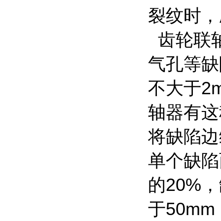
裂纹时，
齿轮联
气孔等缺
不大于2
轴器有这
将缺陷边
单个缺陷
的20%
于50m