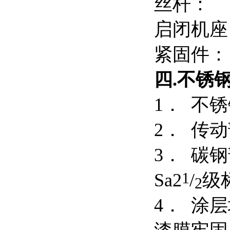
丝杆：
启闭机
紧
四.
不锈
1． 不
2． 传
3． 碳
1
Sa2
/
级
2
4． 涂