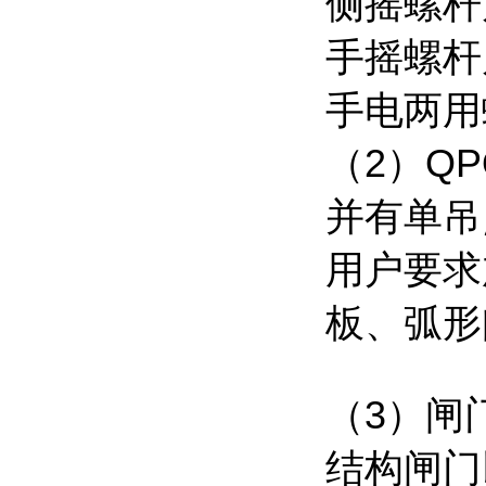
侧摇螺杆
手摇螺杆
手电两用
（
2
）
QP
并有单吊
用户要求
板、弧形
（
3
）闸
结构闸门