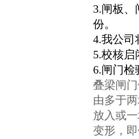
3.闸板
份。
4.我公
5.校核
6.闸门
叠梁闸门
由多于两
放入或一
变形，即