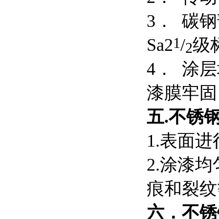
3． 碳
1
Sa2
/
级
2
4． 涂
漆膜牢固
五.
不锈
1.表面
2.涂漆
痕和裂纹
六．
不锈