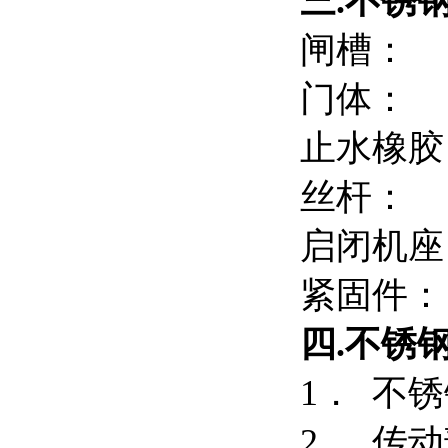
三.
不锈
闸槽：
门体：
止水橡
丝杆：
启闭机
紧
四.
不锈
1． 不
2． 传