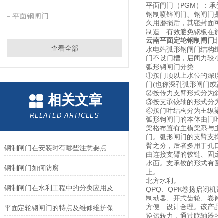
平面闸门（PGM）：
钢制喷锌闸门、钢闸门
平面钢闸门
久用磨损后，其密封面
制造，有效避免钢板在
云南平面定轮钢制闸门
查看全部
水电站弧形钢闸门结构
门不设门槽，启闭力较
弧形钢闸门分类
①按门顶以上水位的深
门(也称深孔弧形闸门或
②按传力支臂形式分为
相关文章
③按支承铰轴的形式分
④按门叶结构分为主纵
RELATED ARTICLES
弧形钢闸门的本体由门
梁格布置有主横梁系与
门。弧形闸门的支臂支
臂之分，后者多用于孔
钢制闸门在安装时有哪些注意要点
由连接支臂的铰链、固
水面。支承铰的形式有
钢制闸门如何防腐
上。
北方水利。
钢制闸门在水利工程中的分类应用及优缺点
QPQ、QPK卷扬启
制动器、开式齿轮、卷
方便，设计合理。该产
平面定轮钢闸门的特点及维修维护保养方法
逆运转力，通过联轴器