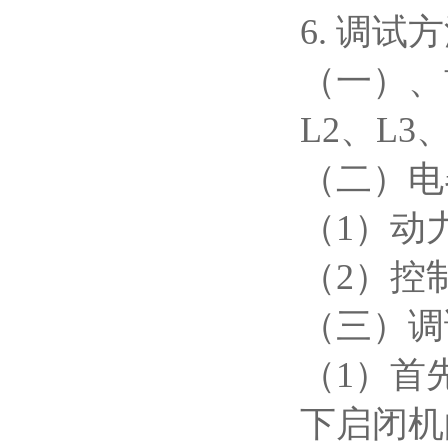
6. 调试
（一）、
L2、L3、
（二）电
（1）动
（2）控
（三）调
（1）首
下启闭机