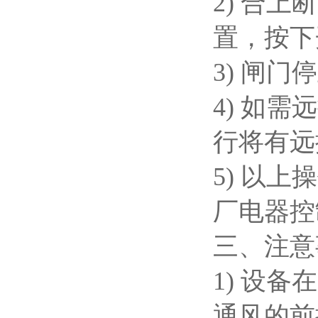
2) 合
置，按下
3) 闸
4) 如
行将有远
5) 以
厂电器控
三、注意
1) 设
通风的前