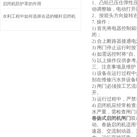
1、凸轮已压住弹性
启闭机防护罩的作用
动调整轴，电动打开
2、按箭头方向旋转
水利工程中如何选择合适的螺杆启闭机
7. 操作：
1) 首先将电器控
闭；
2) 合上断路器接通
3) 闸门停止运行时按
4) 如需远控时将“
5) 以上操作仅供
三、注意事项及维护
1) 设备在运行过
别在维修污水井设备
2) 闸门必须按工
开。
3) 运行过程中，
4) 启闭机应经常
水严重，需检查闸门
卷扬式启闭机闸门
双
动。卷扬启闭机适用
速器、交流制动器、