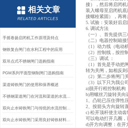
接），然后将启闭机
相关文章
装入螺母至启闭机底
接螺栓紧固），再将
RELATED ARTICLES
5. 试验：安装好后
6. 调试方法
（一）、首先提供三相四
手摇卷扬启闭机工作原理及特点
（二）电器控制箱接
（1）动力线（电动机
钢铁复合闸门在水利工程中的应用
（2）控制线，按控
（三）调试 ：
双吊点式不锈钢闸门选购指南
（1）首先是手动把
转为关闸，如相反则
PGM系列平面型钢制闸门选购指南
（2）第二步将闸门
（3）以下只为我公
渠道铸铁闸门的使用和保养概述
a)脱开行程控制机
b)用螺丝刀旋转关
不锈钢渠道闸门在河流和渠道的水流控制中的应用
1、凸轮已压住弹性
2、按箭头方向旋转
双向止水铸铁闸门与传统的水流控制设备相比有哪些优势？
c) 松开顶杆使主
可以电动打开几圈，
双向止水铸铁闸门采用良好铸铁材料制造
d)开方向调整：在