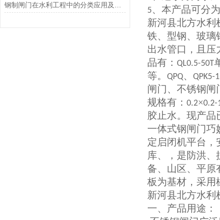
钢制闸门在水利工程中的分类应用及优缺点
、本产品可分
5
新河县北方水利
铁、型钢、玻璃
出水管口，且压
品有：
QL0.5-50T
等。
、
QPQ
QPK5-1
闸门、不锈钢闸
规格有：
×
0.2
0.2-
胶止水。现产品
一体式钢闸门巧
定启闭机平台，
库、，是防洪、
备、山区、平原
板为基材，采用
新河县北方水利
一、产品用途：