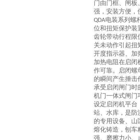
门由门框、闸板
强，安装方便，
电装系列螺
QDA
位和扭矩保护装
齿轮带动行程限
关未动作引起扭
开度指示器、加
加热电阻在启闭
作可靠。启闭螺
的瞬间产生捶击
承受启闭闸门时
机门一体式闸门
设定启闭机平台
站、水库，是防
的专用设备、山
熔化铸造，刨车
强、磨擦力小、