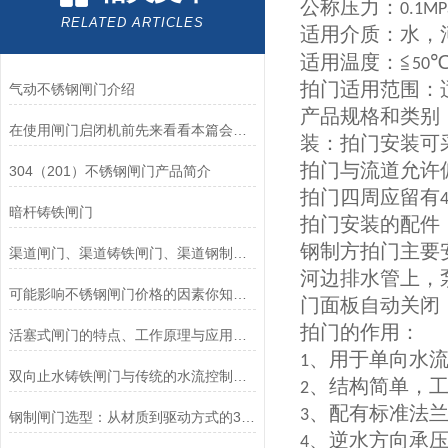
公称压力：
0.1MP
RELATED ARTICLES
适用介质：水，
适用温度：≦
50
拍门适用范围：
气动不锈钢闸门介绍
产品规格和类别
在使用闸门启闭机前先来看看本篇会大有益处
装：拍门安装可
拍门与流道允许
304（201）不锈钢闸门产品简介
拍门四周应留有
暗杆铸铁闸门
拍门安装的配件
钢制方拍门主要
渠道闸门、渠道铸铁闸门、渠道钢制闸门
河边排水管上，
可能影响不锈钢闸门价格的因素你知道么？
门面板自动关闭
拍门的作用：
活塞式闸门的特点、工作原理与应用场景解析
、用于单向水
1
双向止水铸铁闸门与传统的水流控制设备相比有哪些优势？
、结构简单，
2
、配有标准法
3
钢制闸门选型：从材质到驱动方式的3个关键维度
、逆水方向承压
4