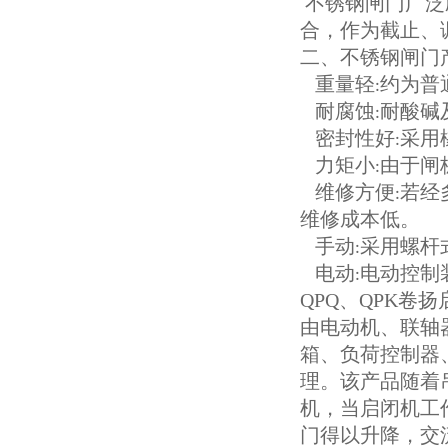
不锈钢闸门广泛
合，作为截止、
二、不锈钢闸门
重量轻
约为普
:
耐腐蚀
耐酸碱
:
密封性好
采用
:
力矩小
由于闸
:
维修方便
若经
:
维修成本低。
手动
采用螺杆
:
电动
电动控制
:
QPQ、QPK
由电动机、联轴
箱、负荷控制器
理。该产品随着
机，当启闭机工
门得以升降，交