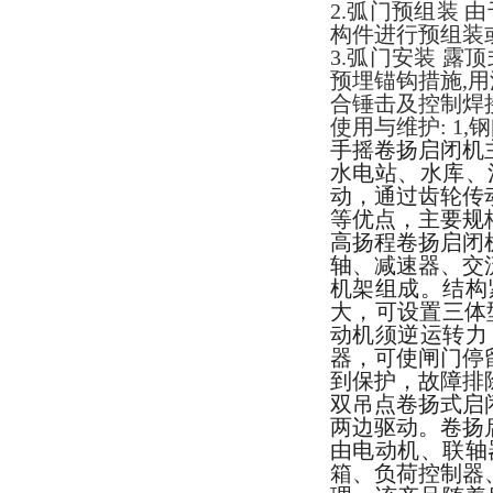
2.弧门预组装
构件进行预组装
3.弧门安装 
预埋锚钩措施,
合锤击及控制焊
使用与维护: 1
手摇卷扬启闭机
水电站、水库、
动，通过齿轮传
等优点，主要规格
高扬程卷扬启闭
轴、减速器、交
机架组成。结构
大，可设置三体
动机须逆运转力
器，可使闸门停
到保护，故障排
双吊点卷扬式启
两边驱动。卷扬
由电动机、联轴
箱、负荷控制器