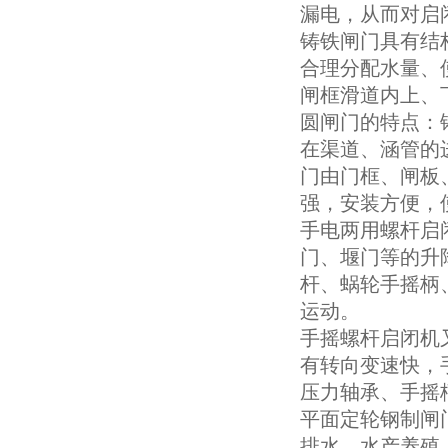
漏电，从而对启
铸铁闸门具有结
合理分配水量、
闸框滑道内上、
圆闸门的特点：
在渠道、涵管的
门由门框、闸板
强，安装方便，
手电两用螺杆启
门、堰门等的升
杆、蜗轮手摇柄
运动。
手摇螺杆启闭机
有转向变速快，
压力轴承、手摇
平面定轮钢制闸
排水，水产养殖