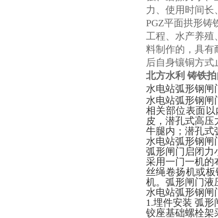
力、使用时间长
PGZ平面拱形
工程、水产养殖
料制作的，具有
后自身镶铜方式止
北方水利 铸铁拍
水电站弧形钢闸
水电站弧形钢闸
相关部位表面以
皮，潜孔式高压
牛腿内；潜孔式
水电站弧形钢闸
弧形闸门启闭力
采用一门一机的
丝绳卷扬机或板
机。弧形闸门液
水电站弧形钢闸
1.埋件安装 弧
铰座基础螺栓架