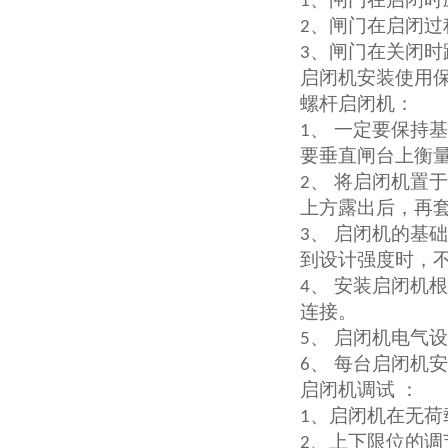
1
、闸门在启闭过
2
、闸门在关闭时
3
启闭机安装使用
螺杆启闭机：
、 一定要保持
1
要垂直闸台上衡
、 将启闭机置
2
上方露出后，再
、 启闭机的基
3
到设计强度时，
、 安装启闭机
4
连接。
、 启闭机电气
5
、 每台启闭机
6
启闭机调试
：
、启闭机在无荷
1
、上下限位的调
2