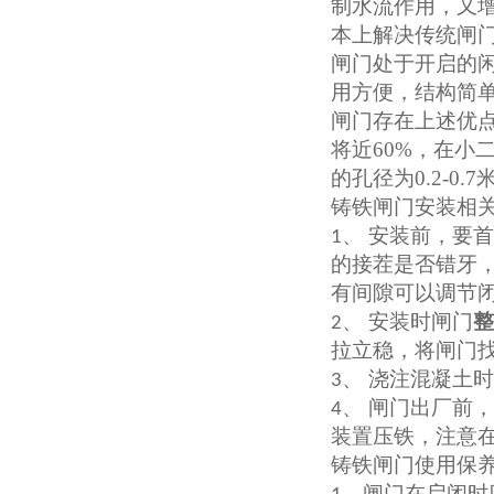
制水流作用，又
本上解决传统闸
闸门处于开启的闲
用方便，结构简
闸门存在上述优
将近
60%
，在小
的孔径为
0.2-0.7
铸铁闸门安装相
、 安装前，要
1
的接茬是否错牙
有间隙可以调节
、 安装时闸门
整
2
拉立稳，将闸门
、 浇注混凝土
3
、 闸门出厂前
4
装置压铁，注意
铸铁闸门使用保
、闸门在启闭时