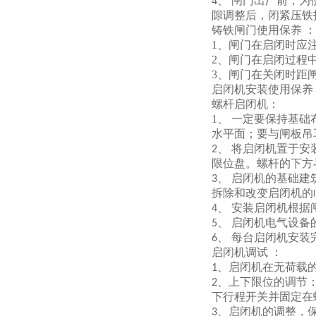
4、 闸门出厂前，
隙调整后，闭紧压铁
铸铁闸门使用保养
：
1、闸门在启闭时应
2、闸门在启闭过程
3、闸门在关闭时距
启闭机安装使用保养
螺杆启闭机：
1、 一定要保持基础
水平面；要与闸板吊
、 将启闭机置于
2
限位盘。螺杆的下方
、 启闭机的基础
3
拆除和改变启闭机的
、 安装启闭机根据
4
、 启闭机电气设
5
、 每台启闭机安
6
启闭机调试
：
、启闭机在无荷载
1
、上下限位的调节
2
下行程开关并固定在
、启闭机的调整，
3