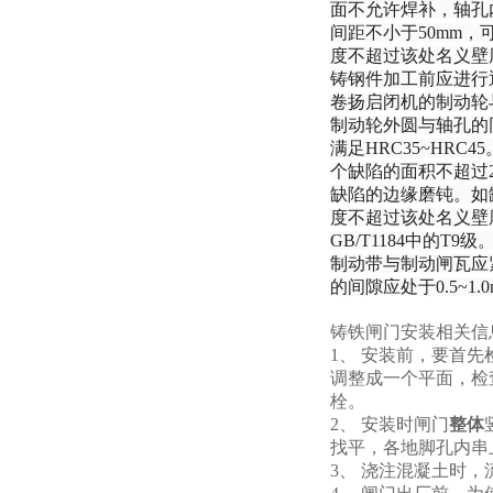
面不允许焊补，轴孔
间距不小于50mm，
度不超过该处名义壁
铸钢件加工前应进行退
卷扬启闭机的制动轮
制动轮外圆与轴孔的同
满足HRC35~H
个缺陷的面积不超过
缺陷的边缘磨钝。如
度不超过该处名义壁
GB/T1184中的
制动带与制动闸瓦应
的间隙应处于0.5~1.
铸铁闸门安装相关信
1、 安装前，要首
调整成一个平面，检
栓。
2、 安装时闸门
整体
找平，各地脚孔内串
3、 浇注混凝土时