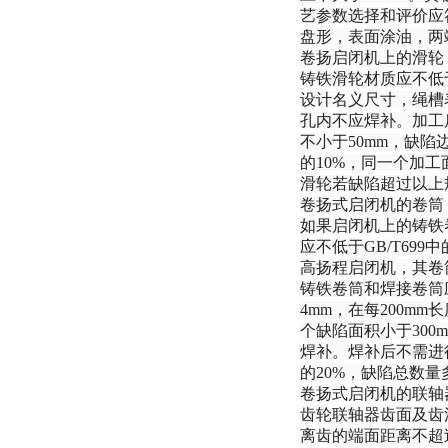
艺参数选择和评价应符合
盘形，表面涂油，两
卷扬启闭机上的滑轮
铸铁滑轮材质应不低于G
设计名义尺寸，绳槽表
孔内不应焊补。加工
不小于50mm，缺
的10%，同一个加
滑轮若缺陷超过以上
卷扬式启闭机的卷筒
如果启闭机上的铸铁卷筒材
应不低于GB/T69
高扬程启闭机，其卷
铸铁卷筒和焊接卷筒
4mm，在每200
个缺陷面积小于300
焊补。焊补后不需进
的20%，缺陷总数量
卷扬式启闭机的联轴
齿轮联轴器齿面及齿
离齿的端面距离不超