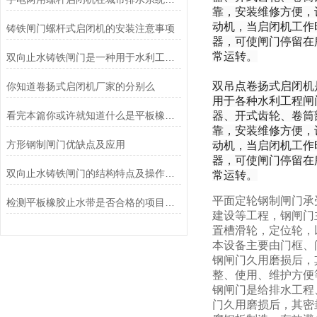
靠，安装维修方便，
动机，当启闭机工作
铸铁闸门螺杆式启闭机的安装注意事项
器，可使闸门停留在
常运转。
双向止水铸铁闸门是一种用于水利工程或防洪工程的闸门设备
双吊点卷扬式启闭机
你知道卷扬式启闭机厂家的分别么
用于各种水利工程闸
看完本篇你或许就知道什么是平板橡胶止水带了
器、开式齿轮、卷筒
靠，安装维修方便，
方形钢制闸门优缺点及应用
动机，当启闭机工作
器，可使闸门停留在
双向止水铸铁闸门的结构特点及操作注意事项
常运转。
平面定轮钢制闸门承
检测平板橡胶止水带是否合格的项目有哪些呢
建设等工程，钢闸门
置槽滑轮，定位轮，
本设备主要由门框、
钢闸门久用磨损后，
整、使用、维护方便
钢闸门是给排水工程
门久用磨损后，其密