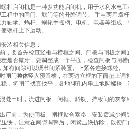
用螺杆启闭机是一种多功能启闭机，用于水利水电工
理工程中的闸门、堰门等的升降调节。 手电两用螺
压力轴承、蜗杆、蜗轮手摇柄、电机、电器等组成。
，使螺杆上下运动。
门安装相关信息：
装前，要首先检查竖框与横框之间、闸板与闸板之间
接茬是否错牙，要调整成一个平面，检查闸板与闸槽
，如有间隙可以调节闭紧装置。上紧各连接螺栓。
装时闸门
竖入预留槽，在两边立框的下面垫上调
整体
立稳，将闸门找直找平，各地脚孔内串上地脚螺栓，
注混凝土时，流进闸板、闸框、斜铁、挡板间的灰浆
门出厂前，为使闸板、闸框贴合紧凑，安装后减少间
置压铁，注意在间隙调整后，闭紧压铁拆除，以便闸