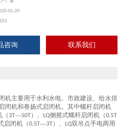
生产厂家
025-01-20
151
品咨询
联系我们
闭机主要用于水利水电、市政建设、给水排
启闭机和卷扬式启闭机。其中螺杆启闭机
机（
—
）、
侧摇式螺杆启闭机（
3T
50T
LQ
0.5T
式启闭机（
—
）、
双吊点手电两用
0.5T
3T
LQ