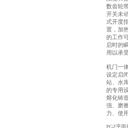
数齿轮
开关未
式开度
置，加
的工作
启时的
用以承
机门一
设定启
站、水
的专用
熔化铸
强、磨擦
力、使
PGZ平