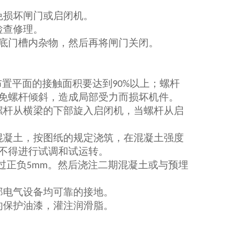
免损坏闸门或启闭机。
检查修理。
底门槽内杂物，然后再将闸门关闭。
布置平面的接触面积要达到
以上；螺杆
90%
免螺杆倾斜，造成局部受力而损坏机件。
螺杆从横梁的下部旋入启闭机，当螺杆从启
混凝土，按图纸的规定浇筑，在混凝土强度
不得进行试调和试运转。
过正负
。然后浇注二期混凝土或与预埋
5mm
部电气设备均可靠的接地。
的保护油漆，灌注润滑脂。