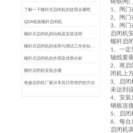
铸铁闸门
、闸门
1
了解一下螺杆式启闭机的使用步骤吧
、闸门
2
QDA电装螺杆启闭机
、闸门
3
启闭机安
螺杆式启闭机的结构及安装说明
螺杆启
螺杆式启闭机的保养与调试工作你知道怎么做么
、一定
1
轴线要
螺杆式启闭机的作用及优势分析
、将启
2
螺杆启闭机安装步骤
闭机上
、启闭
3
卷扬启闭机厂家分享其日常维护的方法
未达到
、安装
4
钢板连
、启闭
5
、每台
6
启闭机调