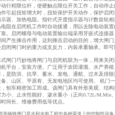
带动行程限位杆，使硬触点限位开关工作，自动停止
动作引起扭矩增大时，扭矩保护开关动作，保护启闭
指示器、加热电阻。指针式开度指示器与计数齿轮相
热电阻在启闭机工作时自动接通，用以去除电动装置
可靠。启闭螺母与电动装置输出端采用牙嵌式连接器
瞬间产生捶击作用，达到捶击启动的目的，增大闸门
受启闭闸门时的重力或支反力，内装承重轴承。即可
体式闸门巧妙地将闸门与启闭机联为一体，用来关闭
闭机平台，安装方便。广泛用于农田灌溉、水产养殖
库，是防洪、抗旱、蓄水、发电、通航、过木及排除
设备、山区、平原有、无发电地区均可使用。
机门
造，刨车精密加工而成。该闸门具有外形美观、结构
力小、止水性能好、渗水量小（正向0.72L/M.Min、
用时间长、维修费用低等优点。
面拱形铸铁闸门是水利水电工程中各种渠道上的控制性设