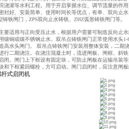
田浇灌等水利工程。用于开启掌握水位、调节流量的作用
密封好、安装简单、使用时间长等优点，有单、双向止水
方型铸铁闸门，ZPS双向止水铸铁、ZHZ弧形铸铁闸门等。
主要适用与正向受压止水，根据用户需要可制造反向止水
用镶铜或镶不锈钢止水。双吊点铸铁闸门正常使用水头1-
造高水头闸门。 双吊点铸铁闸门安装用整体安装，二期浇
进行二期浇注。在浇注混凝土时，流进闸板、闸框、斜铁
启闭。闸门上下框设有固定块，可防止闸板在运输吊装等
块和下框紧回螺栓，方可启动。闸门启闭时，应注意闸板
螺杆式启闭机