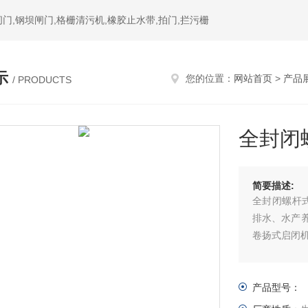
门,钢坝闸门,格栅清污机,橡胶止水带,拍门,拦污栅
示
您的位置：
网站首页
>
产品
/ PRODUCTS
全封闭
简要描述:
全封闭螺杆式启闭机 螺杆启闭机主要用
排水、水产
卷扬式启闭
产品型号：