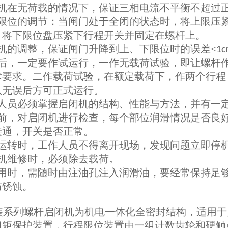
机在无荷载的情况下，保证三相电流不平衡不超过
限位的调节：当闸门处于全闭的状态时，将上限压
，将下限位盘压紧下行程开关并固定在螺杆上。
机的调整，保证闸门升降到上、下限位时的误差≤
1c
后，一定要作试运行，一作无载荷试验，即让螺杆
术要求。二作载荷试验，在额定载荷下，作两个行程
认无误后方可正式运行。
人员必须掌握启闭机的结构、性能与方法，并有一
前，对启闭机进行检查，每个部位润滑情况是否良
接通，开关是否正常。
运转时，工作人员不得离开现场，发现问题立即停
机维修时，必须除去载荷。
用时，需随时由注油孔注入润滑油，要经常保持足
防锈蚀。
装系列螺杆启闭机为机电一体化全密封结构，适用于
扭矩保护装置，行程限位装置由一组计数齿轮和硬触