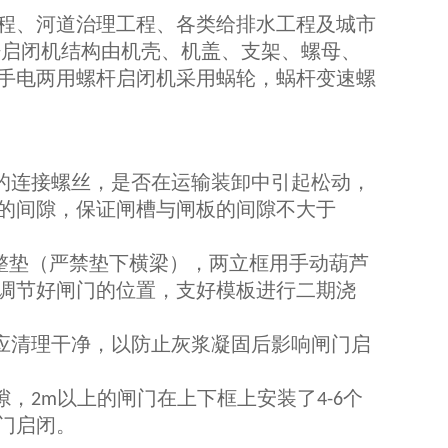
程、河道治理工程、各类给排水工程及城市
杆启闭机结构由机壳、机盖、支架、螺母、
手电两用螺杆启闭机采用蜗轮，蜗杆变速螺
的连接螺丝，是否在运输装卸中引起松动，
的间隙，保证闸槽与闸板的间隙不大于
整垫（严禁垫下横梁），两立框用手动葫芦
调节好闸门的位置，支好模板进行二期浇
应清理干净，以防止灰浆凝固后影响闸门启
隙，
以上的闸门在上下框上安装了
个
2m
4-6
门启闭。