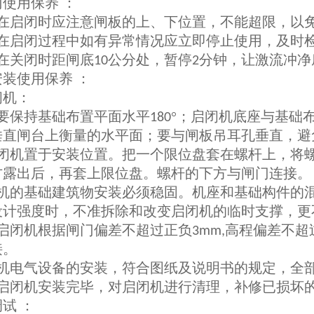
使用保养 ：
在启闭时应注意闸板的上、下位置，不能超限，以
在启闭过程中如有异常情况应立即停止使用，及时
在关闭时距闸底
公分处，暂停
分钟，让激流冲净
10
2
装使用保养 ：
闭机：
要保持基础布置平面水平
°；启闭机底座与基础
180
垂直闸台上衡量的水平面；要与闸板吊耳孔垂直，避
闭机置于安装位置。把一个限位盘套在螺杆上，将
方露出后，再套上限位盘。螺杆的下方与闸门连接。
机的基础建筑物安装必须稳固。机座和基础构件的
设计强度时，不准拆除和改变启闭机的临时支撑，更
启闭机根据闸门偏差不超过正负
高程偏差不超
3mm,
接。
机电气设备的安装，符合图纸及说明书的规定，全
启闭机安装完毕，对启闭机进行清理，补修已损坏
试 ：