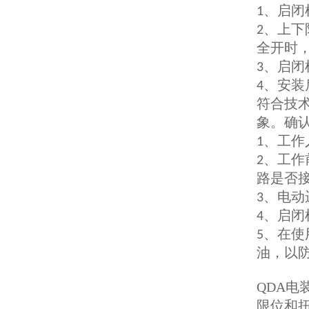
、启闭
1
、上下
2
全开时
、启闭
3
、安装
4
符合技
象。确
、工作
1
、工作
2
路是否
、电动
3
、启闭
4
、在使
5
油，以
QDA
电
限位和