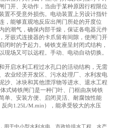
闸门开、关动作，当由于某种原因行程限位
装置不受意外损伤。电动装置上另设计指针
连，能够直观地反应出闸门所处的开度位
内的潮气，确保内部干燥，保证各电器元件
，牙嵌式连接器的卡爪留有间隙，使闸门开
启闭时的予起力。铸铁支座呈封闭式结构，
以现场又可以远程。手动、电动自动切换。
和开启水利工程过水孔口的活动结构，无需
、农业经济开发区、污水处理厂、水利发电
泥沙、冰块和其他漂浮物等进水、退水工程
一体式铸铁闸门是一种门叶、门框由灰铸铁
简单、安装方便、启闭灵活、耐腐蚀性能
反向1.25L/M.min），能承受较大的水压
备，用于中小型水利水电、市政给排水工程、水产