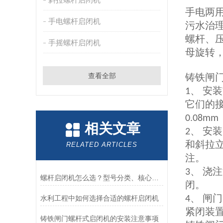
手电两
手电螺杆启闭机
污水治
螺杆、
手摇螺杆启闭机
母旋转
查看全部
铸铁闸
、 安
1
它们的
0.08mm
相关文章
、 安
2
和斜拉
RELATED ARTICLES
注。
、 浇
3
螺杆启闭机怎么选？型号分类、核心参数与工程选型指南
闭。
、 闸
水利工程中如何选择合适的螺杆启闭机
4
紧闭装
铸铁闸门螺杆式启闭机的安装注意事项