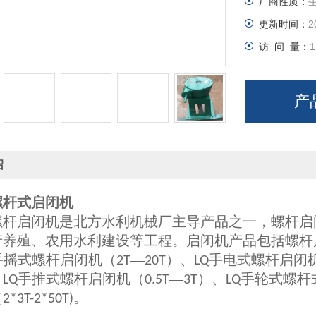
厂商性质：
更新时间：
2
访 问 量：
1
产
绍
螺杆式启闭机
螺杆启闭机是北方水利机械厂主导产品之一，螺杆启
产养殖、农用水利建设等工程。启闭机产品包括螺杆
手摇式螺杆启闭机（
—
）、
手电式螺杆启闭
2T
20T
LQ
、
手推式螺杆启闭机（
—
）、
手轮式螺杆
LQ
0.5T
3T
LQ
（
。
2*3T-2*50T)