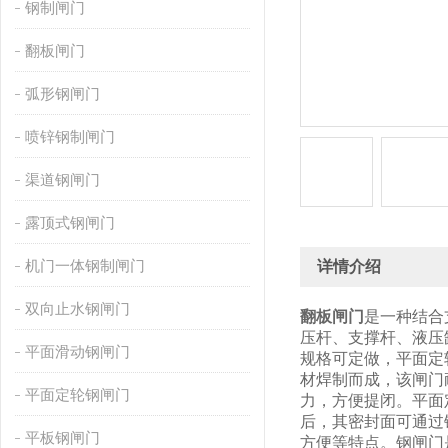
钢制闸门
翻板闸门
弧形钢闸门
喷锌钢制闸门
渠道钢闸门
露顶式钢闸门
机门一体钢制闸门
详情介绍
双向止水钢闸门
翻板闸门
是一种结合
压杆、支撑杆、液压
平面滑动钢闸门
规格可定做，平面定
材焊制而成，该闸门
平面定轮钢闸门
力，方便提闭。平面
后，其密封面可通过
平板钢闸门
方便等特点。钢闸门