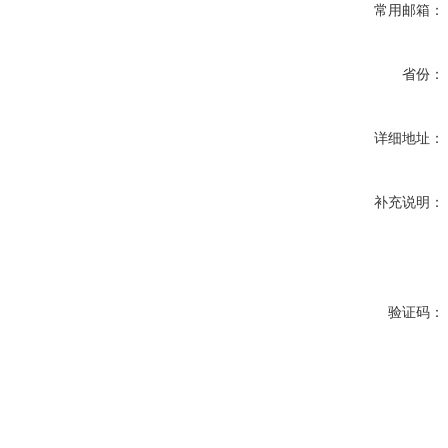
常用邮箱：
省份：
详细地址：
补充说明：
验证码：