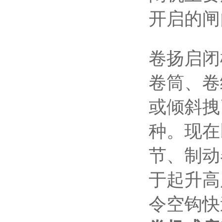
开启的闸
卷扬启闭
卷筒、卷
或倾斜拽
种。现在
节、制动
于起升高
令空钩快