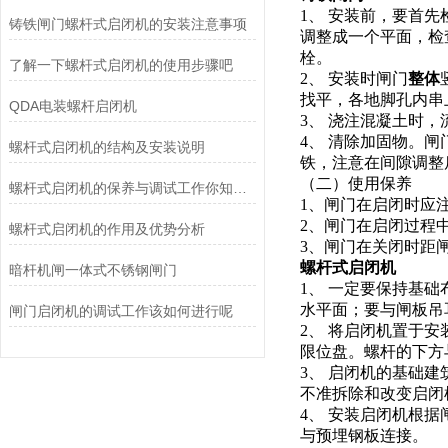
1、 安装前，要首
铸铁闸门螺杆式启闭机的安装注意事项
调整成一个平面，检
栓。
了解一下螺杆式启闭机的使用步骤吧
2、 安装时闸门
整体
找平，各地脚孔内串
QDA电装螺杆启闭机
3、 浇注混凝土时
4、 清除加固物。
螺杆式启闭机的结构及安装说明
铁，注意在间隙调整
（二）使用保养
螺杆式启闭机的保养与调试工作你知道怎么做么
1、闸门在启闭时应
2、闸门在启闭过程
螺杆式启闭机的作用及优势分析
3、闸门在关闭时距
螺杆式启闭机
暗杆机闸一体式不锈钢闸门
1、 一定要保持基础
水平面；要与闸板吊
闸门启闭机的调试工作该如何进行呢
2、 将启闭机置于
限位盘。螺杆的下方
3、 启闭机的基础
不准拆除和改变启闭
4、 安装启闭机根
与预埋钢板连接。