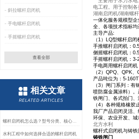
主要用于水力水电、
电工程。用于控制各
斜拉螺杆启闭机
湖南启闭机/湖南螺
一体化服务规模型企
手电螺杆启闭机
全、各项技术指标均
主导产品
:
手摇螺杆启闭机
（
1
）
LQ
型螺杆启闭
手推螺杆启闭机：
0.
侧摇螺杆启闭机：
0.
查看全部
手摇螺杆启闭机：
3-
手电两用螺杆启闭机
（
2
）
QPQ
、
QPK
、
产品吨位为：
5-160T
（
3
）闸门系列：有
相关文章
喷防腐金属涂料）。
铁闸门、各式拍门、
RELATED ARTICLES
（
4
）各种规格橡胶
我厂产品启闭灵活、
环保、农业开发、城
螺杆启闭机怎么选？型号分类、核心参数与工程选型指南
北方水利
螺杆式启闭机与铸铁
水利工程中如何选择合适的螺杆启闭机
铸铁闸门