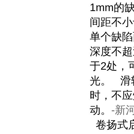
1mm
的
间距不小
单个缺陷
深度不超
于
2
处，
光。
滑
时，不应
动。
-新
卷扬式