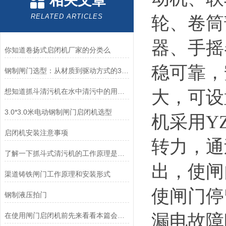
相关文章
RELATED ARTICLES
轮、卷筒
器、手摇
你知道卷扬式启闭机厂家的分类么
稳可靠，
钢制闸门选型：从材质到驱动方式的3个关键维度
想知道抓斗清污机在水中清污中的用途看看这些吧
大，可设
3.0*3.0米电动钢制闸门启闭机选型
机采用
Y
启闭机安装注意事项
转力，通
了解一下抓斗式清污机的工作原理是什么吧
出，使闸
渠道铸铁闸门工作原理和安装形式
使闸门停
钢制液压拍门
漏电故障
在使用闸门启闭机前先来看看本篇会大有益处