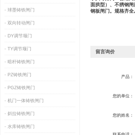
面拱型）、不绣钢闸
球墨铸铁闸门
钢板闸门。
规格齐全
双向转动闸门
DY调节堰门
TY调节堰门
留言询价
暗杆铸铁闸门
PZ铸铁闸门
产品：
PGZ铸铁闸门
您的单位：
机门一体铸铁闸门
斜拉铸铁闸门
您的姓名：
水库铸铁闸门
联系电话：