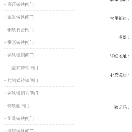
高压铸铁闸门
渠道铸铁闸门
常用邮箱：
钢铁复合闸门
省份：
拱形铸铁闸门
铸铁镶铜闸门
详细地址：
门盖式铸铁闸门
补充说明：
封闭式铸铁闸门
铸铁镶铜方闸门
铸铁圆闸门
验证码：
组装铸铁闸门
镶铜铸铁闸门