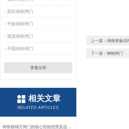
双向铸铁闸门
平板铸铁闸门
弧形铸铁闸门
上一篇：
湖南卷扬启
平面铸铁闸门
下一篇：
钢制闸门
查看全部
相关文章
RELATED ARTICLES
铸铁镶铜方闸门的核心性能优势及适用场景