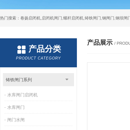
热门搜索：卷扬启闭机,启闭机闸门,螺杆启闭机,铸铁闸门,钢闸门,钢坝闸门
产品展示
/ PROD
产品分类
PRODUCT CATEGORY
铸铁闸门系列
水库闸门启闭机
水库闸门
闸门水闸