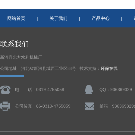
网站首页
关于我们
产品中心
|
|
|
联系我们
新河县北方水利机械厂
公司地址：河北省新河县城西工业区88号 技术支持：
环保在线
电 话：0319-4755058
QQ：936369329
公司传真：86-0319-4755059
邮箱：936369329