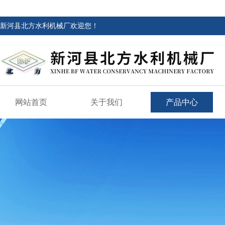
新河县北方水利机械厂欢迎您！
网站首页
关于我们
产品中心