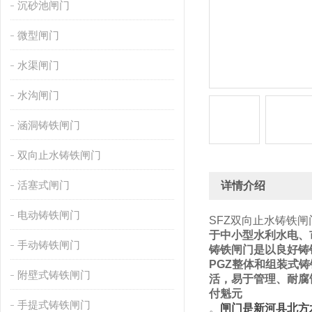
沉砂池闸门
微型闸门
水渠闸门
水沟闸门
涵洞铸铁闸门
双向止水铸铁闸门
活塞式闸门
详情介绍
电动铸铁闸门
SFZ双向止水铸铁闸
于中小型水利水电、
手动铸铁闸门
铸铁闸门是以良好铸
PGZ
整体和组装式铸
附壁式铸铁闸门
活，易于管理、耐腐
付魁元
手提式铸铁闸门
。
闸门是新河县北方