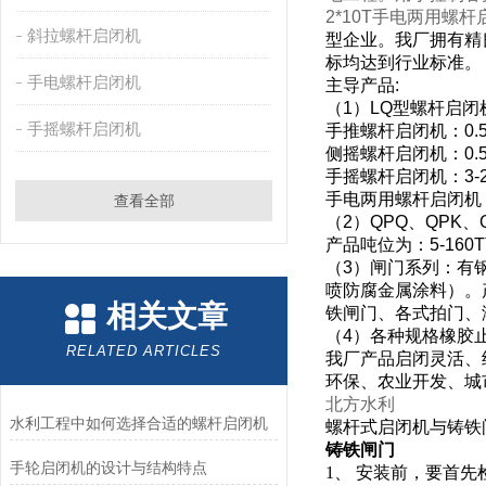
2*10T手电两用螺
斜拉螺杆启闭机
型企业。我厂拥有精
标均达到行业标准。
手电螺杆启闭机
主导产品
:
（
1
）
LQ
型螺杆启闭
手摇螺杆启闭机
手推螺杆启闭机：
0.
侧摇螺杆启闭机：
0.
手摇螺杆启闭机：
3-
手电两用螺杆启闭机
查看全部
（
2
）
QPQ
、
QPK
、
产品吨位为：
5-160T
（
3
）闸门系列：有
喷防腐金属涂料）。
相关文章
铁闸门、各式拍门、
（
4
）各种规格橡胶
RELATED ARTICLES
我厂产品启闭灵活、
环保、农业开发、城
北方水利
水利工程中如何选择合适的螺杆启闭机
螺杆式启闭机与铸铁
铸铁闸门
手轮启闭机的设计与结构特点
1、 安装前，要首