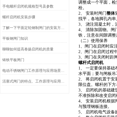
调整成一个平面，检
手电螺杆启闭机规格型号及参数
栓。
2、 安装时闸门
整体
螺杆启闭机安装步骤
找平，各地脚孔内串
3、 浇注混凝土时
了解一下平面定轮钢制闸门的安装方法是什么吧
4、 清除加固物。
铁，注意在间隙调整
平板钢闸门知识
（二）使用保养
1、闸门在启闭时应
聊聊如何提高卷扬启闭机的质量
2、闸门在启闭过程
3、闸门在关闭时距
铸铁平板闸门
螺杆式启闭机
1、 一定要保持基础
电动不锈钢闸门工作原理与应用场景解析
水平面；要与闸板吊
2、 将启闭机置于
活塞式闸门的特点、工作原理与应用场景解析
限位盘。螺杆的下方
3、 启闭机的基础
不准拆除和改变启闭
4、 安装启闭机根
与预埋钢板连接。
5、 启闭机电气设