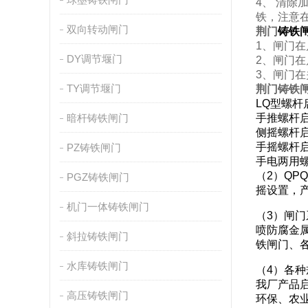
4、 清除
铁，注意
双向转动闸门
荆门
铸铁
1、闸门
DY调节堰门
2、闸门
3、闸门
TY调节堰门
荆门铸铁
LQ型螺杆
暗杆铸铁闸门
手推螺杆启闭
侧摇螺杆启
手摇螺杆启
PZ铸铁闸门
手电两用螺
（2）QP
PGZ铸铁闸门
摇设置，产
机门一体铸铁闸门
（3）闸
喷防腐金
斜拉铸铁闸门
铁闸门、
水库铸铁闸门
（4）各
我厂产品
高压铸铁闸门
环保、农