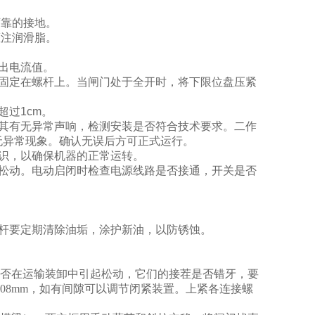
可靠的接地。
灌注润滑脂。
测出电流值。
固定在螺杆上。当闸门处于全开时，将下限位盘压紧
超过1cm。
其有无异常声响，检测安装是否符合技术要求。二作
无异常现象。确认无误后方可正式运行。
知识，以确保机器的正常运转。
松动。电动启闭时检查电源线路是否接通，开关是否
杆要定期清除油垢，涂护新油，以防锈蚀。
是否在运输装卸中引起松动，它们的接茬是否错牙，要
08mm，如有间隙可以调节闭紧装置。上紧各连接螺