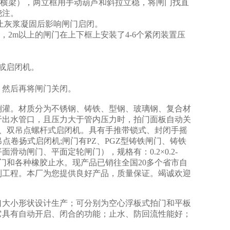
下横梁），两立框用手动葫芦和斜拉立稳，将闸门找直
浇注。
止灰浆凝固后影响闸门启闭。
，2m以上的闸门在上下框上安装了4-6个紧闭装置压
或启闭机。
，然后再将闸门关闭。
倒灌。材质分为不锈钢、铸铁、型钢、玻璃钢、复合材
于出水管口，且压力大于管内压力时，拍门面板自动关
吊点、双吊点螺杆式启闭机。具有手推带锁式、封闭手摇
吊点卷扬式启闭机;闸门有PZ、PGZ型铸铁闸门、铸铁
动闸门、平面定轮闸门），规格有：0.2×0.2-
闸门和各种橡胶止水。现产品已销往全国20多个省市自
利工程。本厂为您提供良好产品，质量保证。竭诚欢迎
。
口大小形状设计生产；可分别为空心浮板式拍门和平板
它具有自动开启、闭合的功能；止水、防回流性能好；