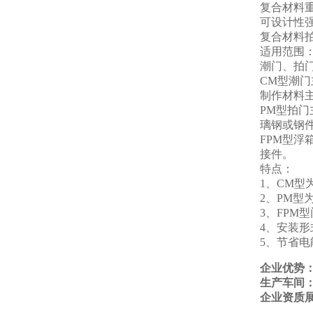
复合材料
可设计性
复合材料
适用范围
潮门、拍
CM型潮
制作材料
PM型拍
璃钢或钢
FPM型
接件。
特点：
1、CM
2、PM
3、FPM
4、安装
5、节省
企业优势
生产车间
企业资质