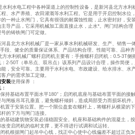
是水利水电工程中各种渠道上的控制性设备，是新河县北方水利
工程、水产养殖、农田灌溉等水利工程。它是用于开启控制水位，
作的一种止水闸门，它具有很强的耐腐蚀性能，止水密封好，安装
的主导产品，它采用机械加工面直接止水，止水*。闸门结构合理
型号的铸铁闸门可定做。
河县北方水利机械厂是一家从事水利机械研发、生产、销售一体
检测手段、健全的质量保证体系、产品结构合理、性能可靠、品种
水利机械厂螺杆启闭机主要有：手推螺杆启闭机：0.5-3T侧摇螺
机：2-50T（单吊点、双吊点）该系列产品设计合理，操作简便
功能，安全可靠。主要用于水利水电、市政建设、给水排水、水
据客户的需求加工定做。
门
安装
使用保养 ：
机：
要保持基础布置平面水平180°；启闭机底座与基础布置平面的接
要与闸板吊耳孔垂直，避免螺杆倾斜，造成局部受力而损坏机件
启闭机置于安装位置。把一个限位盘套在螺杆上，将螺杆从横梁的
螺杆的下方与闸门连接。
闭机的基础建筑物安装必须稳固安全。机座和基础构件的
混凝土
，
和改变启闭机的临时支撑，更不得进行试调和试运转。
启闭机根据闸门起吊中心线，找正中心使中心线偏差不超过正负3