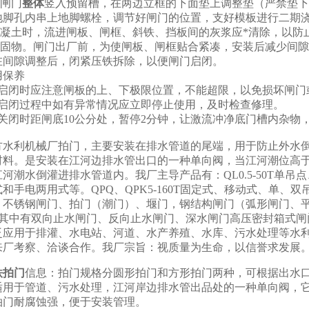
时闸门
整体
竖入预留槽，在两边立框的下面垫上调整垫（严禁垫
地脚孔内串上地脚螺栓，调节好闸门的位置，支好模板进行二期
注混凝土时，流进闸板、闸框、斜铁、挡板间的灰浆应*清除，以防
加固物。闸门出厂前，为使闸板、闸框贴合紧凑，安装后减少间隙
在间隙调整后，闭紧压铁拆除，以便闸门启闭。
用保养
在启闭时应注意闸板的上、下极限位置，不能超限，以免损坏闸门
在启闭过程中如有异常情况应立即停止使用，及时检查修理。
在关闭时距闸底10公分处，暂停2分钟，让激流冲净底门槽内杂物
方水利机械厂拍门，主要安装在排水管道的尾端，用于防止外水
材料。是安装在江河边排水管出口的一种单向阀，当江河潮位高
河潮水倒灌进排水管道内。我厂主导产品有：QL0.5-50T单
和手电两用式等。QPQ、QPK5-160T固定式、移动式、单、双
不锈钢闸门、拍门（潮门）、堰门，钢结构闸门（弧形闸门、平面滑
米，其中有双向止水闸门、反向止水闸门、深水闸门高压密封箱式
泛应用于排灌、水电站、河道、水产养殖、水库、污水处理等水
来厂考察、洽谈合作。我厂宗旨：视质量为生命，以信誉求发展
铁拍门
信息：拍门规格分圆形拍门和方形拍门两种，可根据出水
适用于管道、污水处理，江河岸边排水管出品处的一种单向阀，
拍门耐腐蚀强，便于安装管理。