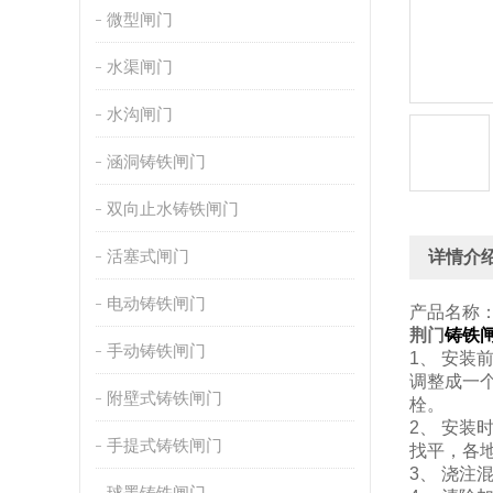
微型闸门
水渠闸门
水沟闸门
涵洞铸铁闸门
双向止水铸铁闸门
活塞式闸门
详情介
电动铸铁闸门
产品名称
荆门
铸铁
手动铸铁闸门
1、 安
调整成一
附壁式铸铁闸门
栓。
2、 安
手提式铸铁闸门
找平，各
3、 浇
球墨铸铁闸门