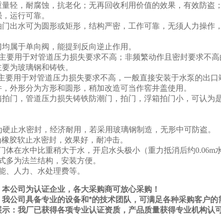
重量轻，耐腐蚀，抗老化；无再回收利用价值的效果，有效防盗；
强，运行可靠。
拍门出水可为圆形或矩形，结构严密，工作可靠，无须人力操作
：
门均属于单向阀，能提到反向逆止作用。
门主要用于对管道压力损失要求不高；非频繁动作且密封要求不高
主要为玻璃钢和铸铁。
门主要用于对管道压力损失要求不高，一般直接安装于水泵的出口
件，外形分为方形和圆形，稍加改造可当作窖井盖使用。
浮箱拍门，管道压力损失铸铁防潮门，拍门，浮箱拍门小，可认为
型为硬止水密封，经济耐用，若采用玻璃钢制造，无形中可防盗。
型为橡胶软止水密封，效果好，耐冲击。
型门体在水中比重稍大于水，开启水头极小（重力抵消后约0.06m水
形式多为法兰结构，安装方便。
电能、人力、水处理费等。
：本公司为认证企业，各大采购商可放心采购！
：我
公
司具备专业的设备和*的技术团队，可满足各种采购客户的
展示：我
厂
已获得各项专业认证资质，产品质量获得专业机构认