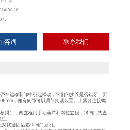
生产厂家
024-06-18
375
品咨询
联系我们
是否在运输装卸中引起松动，它们的接茬是否错牙，要
08mm，如有间隙可以调节闭紧装置。上紧各连接螺
下横梁），两立框用手动葫芦和斜拉立稳，将闸门找直
浇注。
防止灰浆凝固后影响闸门启闭。