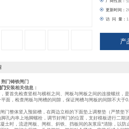
厂商性质：
更新时间：
2
访 问 量：
1
产
绍
：
荆门铸铁闸门
闸门
安装相关信息：
装前，要首先检查竖框与横框之间、闸板与闸板之间的连接螺丝，
个平面，检查闸板与闸槽的间隙，保证闸槽与闸板的间隙不大于0.
装时闸门整体竖入预留槽，在两边立框的下面垫上调整垫（严禁垫
地脚孔内串上地脚螺栓，调节好闸门的位置，支好模板进行二期
注混凝土时，流进闸板、闸框、斜铁、挡板间的灰浆应*清除，以