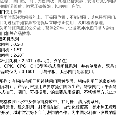
加固物。闸门出厂前，为使闸板、闸框贴合紧凑，安装后减少间隙
在间隙调整后，闭紧压铁拆除，以便闸门启闭。
闸门
使用保养 ：
在启闭时应注意闸板的上、下极限位置，不能超限，以免损坏闸
在启闭过程中如有异常情况应立即停止使用，及时检查修理。
在关闭时距闸底10公分处，暂停2分钟，让激流冲净底门槽内杂
闸门
相关产品推荐
:
启闭机系列
机：0.5-3T
闭机：1-5T
闭机：2-20T
杆启闭机：2-50T（单吊点、双吊点）
Q、QPK、QPG、QHQ型卷扬式启闭机系列，并有单吊点、
品吨位为：3-160T，可与平板、弧形闸门配套使用。
门系列：有钢结构闸门和铸铁闸门两种型号。钢结构闸门以良好钢
属涂料）。产品可根据用户要求提供图纸生产。铸铁闸门：平面
各式拍门、潮门。可根据用户的需要采用镶铜、不锈钢等方式止
种规格橡胶止水带及伸缩缝橡胶带、拦污栅、清污机系列。
启闭灵活、经久耐用、封闭性能好、自动化程度高，是水利工程
业开发、城市防洪等各部门密切的合作。为中国水利事业发展的需