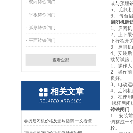
双向铸铁闸门
或与预埋
5、 启
平板铸铁闸门
6、 每
启闭机调
弧形铸铁闸门
1、启闭
2、上下
平面铸铁闸门
下行程开
3、启闭
4、安装
载荷试验
查看全部
1、操作
2、操作
良好。
3、电动
相关文章
4、启闭
5、在使
RELATED ARTICLES
螺杆启闭
铸铁闸门
1、 安
卷扬启闭机价格及选购指南 一文看懂影响因素
调整成一
栓。