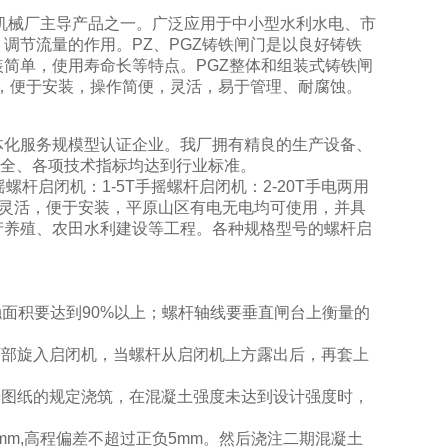
机械厂主导产品之一。广泛应用于中小型水利水电、市
调节流量的作用。PZ、PGZ铸铁闸门是以良好铸铁
简单，使用寿命长等特点。PGZ整体和组装式铸铁闸
，便于安装，操作简便，灵活，易于管理、耐腐蚀。
化服务规模型认证企业。我厂拥有精良的生产设备、
齐全、各项技术指标均达到行业标准。
杆启闭机：1-5T手摇螺杆启闭机：2-20T手电两用
，灵活，便于安装，平原山区有电无电均可使用，并具
产养殖、农田水利建设等工程。各种规格型号的螺杆启
触面积要达到90%以上；螺杆轴线要垂直闸台上衡量的
。
下部旋入启闭机，当螺杆从启闭机上方露出后，再套上
按图纸的规定浇筑，在混凝土强度未达到设计强度时，
mm,高程偏差不超过正负5mm。然后浇注二期混凝土