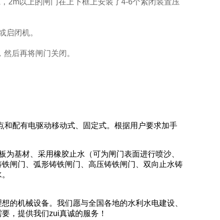
，2m以上的闸门在上下框上安装了4-6个紧闭装置压
门或启闭机。
物，然后再将闸门关闭。
双吊点和配有电驱动移动式、固定式。根据用户要求加手
板为基材、采用橡胶止水（可为闸门表面进行喷沙、
铸铁闸门、弧形铸铁闸门、高压铸铁闸门、双向止水铸
水。
理想的机械设备。我们愿与全国各地的水利水电建设、
要，提供我们zui真诚的服务！