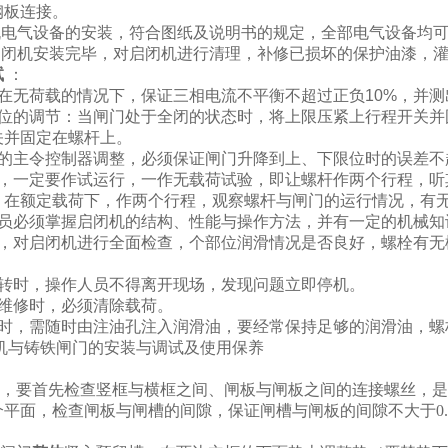
钢板连接。
闭机电气设备的安装，符合图纸及说明书的规定，全部电气设备均
台启闭机安装完毕，对启闭机进行清理，补修已损坏的保护油漆，
试
：
机在无荷载的情况下，保证三相电流不平衡不超过正负10%，并
限位的调节：当闸门处于全闭的状态时，将上限压紧上行程开关并
关并固定在螺杆上。
机的主令控制器调整，必须保证闸门升降到上、下限位时的误差不
后，一定要作试运行，一作无载荷试验，即让螺杆作两个行程，听
，在额定载荷下，作两个行程，观察螺杆与闸门的运行情况，有
人员必须掌握启闭机的结构、性能与操作方法，并有一定的机械
前，对启闭机进行全面检查，个部位润滑情况是否良好，螺栓有无
运转时，操作人员不得离开现场，发现问题立即停机。
机维修时，必须清除载荷。
用时，需随时由注油孔注入润滑油，要经常保持足够的润滑油，螺
机与铸铁闸门的安装与调试及使用保养
装前，要首先检查竖框与横框之间、闸板与闸板之间的连接螺丝，
个平面，检查闸板与闸槽的间隙，保证闸槽与闸板的间隙不大于0.