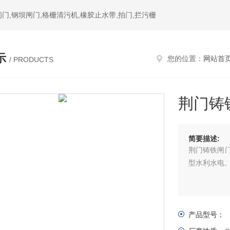
门,钢坝闸门,格栅清污机,橡胶止水带,拍门,拦污栅
示
您的位置：
网站首
/ PRODUCTS
荆门铸
简要描述:
荆门铸铁闸
型水利水电
产品型号：