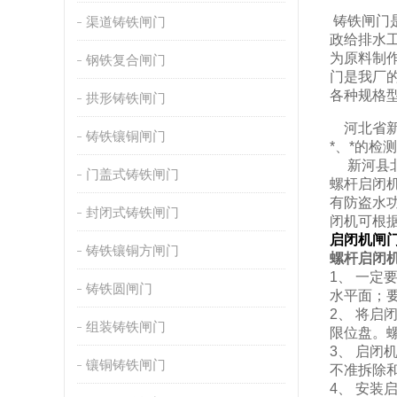
铸铁闸门
渠道铸铁闸门
政给排水
为原料制
钢铁复合闸门
门是我厂
各种规格
拱形铸铁闸门
河北省新
铸铁镶铜闸门
*、*的
新河县北方
门盖式铸铁闸门
螺杆启闭
有防盗水
封闭式铸铁闸门
闭机可根
启闭机闸
铸铁镶铜方闸门
螺杆启闭
1、 一定
铸铁圆闸门
水平面；
2、 将
组装铸铁闸门
限位盘。
3、 启
镶铜铸铁闸门
不准拆除
4、 安装