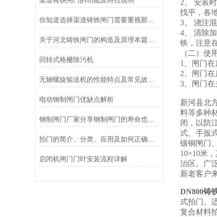
渠道铸铁闸门的功能及特点说明
2、 安装
找平，各
你知道选择渠道铸铁闸门需要重视那几个方面么
3、 浇
4、 清除
关于河北铸铁闸门的构造及原理本篇告诉你
铁，注意
（二）使
回转式格栅除污机
1、闸门
2、闸门
无轴螺旋输送机的性能特点及常见故障处理
3、闸门
电动钢制闸门优缺点解析
新河县北
料等多种
钢制闸门厂家分享钢制闸门的寿命也是有限的
闭，以防江
式、手扳式
拍门的简介、分类、应用及如何正确选择拍门
镶铜闸门、
10×10
启闭机闸门门叶安装流程详解
治区。广
新老客户
DN800铸
式拍门。
复合材料