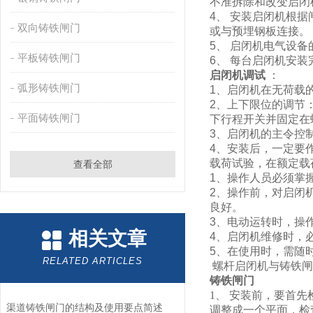
不准拆除和改变启闭
4、 安装启闭机根
双向铸铁闸门
或与预埋钢板连接。
5、 启闭机电气设
平板铸铁闸门
6、 每台启闭机安
启闭机调试
：
弧形铸铁闸门
1、启闭机在无荷载
2、上下限位的调节
平面铸铁闸门
下行程开关并固定在
3、启闭机的主令控
4、安装后，一定要
载荷试验，在额定载
查看全部
1、操作人员必须掌
2、操作前，对启闭
良好。
3、电动运转时，操
相关文章
4、启闭机维修时，
5、在使用时，需随
RELATED ARTICLES
螺杆启闭机与铸铁闸
铸铁闸门
1、 安装前，要首
渠道铸铁闸门的结构及使用要点简述
调整成一个平面，检