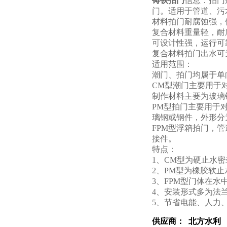
铸铁拍门
信息：拍门
门。适用于管道、污
材料拍门耐腐蚀强，
复合材料重量轻，耐
可设计性强，运行可
复合材料拍门出水可
适用范围：
潮门、拍门均属于单
CM型潮门主要用于
制作材料主要为玻璃
PM型拍门主要用于
璃钢或钢件，外形分
FPM型浮箱拍门，
接件。
特点：
1、CM型为硬止水
2、PM型为橡胶软
3、FPM型门体在水
4、安装形式多为法
5、节省电能、人力
供应商： 北方水利