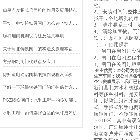
栓。
单吊点卷扬式启闭机的作用及应用特点
2、 安装时闸门
整体
找平，各地脚孔内串
手动、电动铸铁圆闸门怎么选？动力方式选型+价格差异全解析
3、 浇注混凝土时
4、 清除加固物。
螺杆启闭机调试方法及注意事项
铁，注意在间隙调整
（二）使用保养
关于河北铸铁闸门的构造及原理本篇告诉你
1、闸门在启闭时应
2、闸门在启闭过程
方形钢制闸门优缺点及应用
3、闸门在关闭时距
企业优势：本公司为水
你知道电动启闭机的操作规程及试验方法么
生产车间：我
司具备
公
企业资质展示：我
已
厂
了解一下球墨铸铁闸门的维护保养方法吧
新河县北方水利机械
料等多种材料。是安
PGZ铸铁闸门：水利工程中的多功能守护者
闭，以防江河潮水倒
式、手扳式和手电两用
水利工程中如何选择合适的螺杆启闭机
镶铜闸门、不锈钢闸门
10×10米，其中
治区。广泛应用于排
新老客户来厂考察、