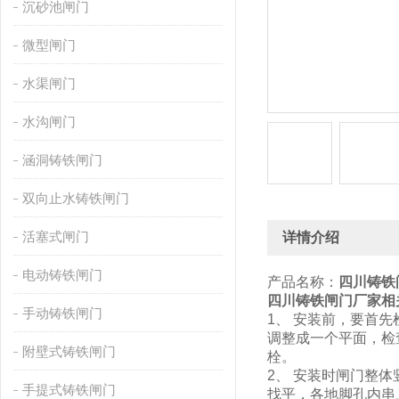
沉砂池闸门
微型闸门
水渠闸门
水沟闸门
涵洞铸铁闸门
双向止水铸铁闸门
活塞式闸门
详情介绍
电动铸铁闸门
产品名称：
四川铸铁
四川铸铁闸门厂家
相
手动铸铁闸门
1、 安装前，要首
调整成一个平面，检
附壁式铸铁闸门
栓。
2、 安装时闸门整
手提式铸铁闸门
找平，各地脚孔内串