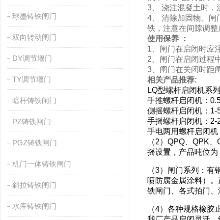
3、 浇注混凝土时
球墨铸铁闸门
4、 清除加固物。
铁，注意在间隙调整
双向转动闸门
使用保养 ：
1、闸门在启闭时应
DY调节堰门
2、闸门在启闭过程
3、闸门在关闭时距
TY调节堰门
相关产品推荐:
LQ型螺杆启闭机系
暗杆铸铁闸门
手推螺杆启闭机：0.5
侧摇螺杆启闭机：1-5
手摇螺杆启闭机：2-2
PZ铸铁闸门
手电两用螺杆启闭机：
（2）QPQ、QP
PGZ铸铁闸门
摇设置，产品吨位为：
机门一体铸铁闸门
（3）闸门系列：有
喷防腐金属涂料）。
斜拉铸铁闸门
铁闸门、各式拍门、
水库铸铁闸门
（4）各种规格橡胶
我厂产品启闭灵活、