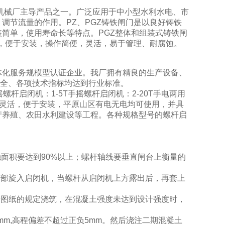
机械厂主导产品之一。广泛应用于中小型水利水电、市
调节流量的作用。PZ、PGZ铸铁闸门是以良好铸铁
简单，使用寿命长等特点。PGZ整体和组装式铸铁闸
，便于安装，操作简便，灵活，易于管理、耐腐蚀。
化服务规模型认证企业。我厂拥有精良的生产设备、
齐全、各项技术指标均达到行业标准。
杆启闭机：1-5T手摇螺杆启闭机：2-20T手电两用
，灵活，便于安装，平原山区有电无电均可使用，并具
产养殖、农田水利建设等工程。各种规格型号的螺杆启
触面积要达到90%以上；螺杆轴线要垂直闸台上衡量的
。
下部旋入启闭机，当螺杆从启闭机上方露出后，再套上
按图纸的规定浇筑，在混凝土强度未达到设计强度时，
mm,高程偏差不超过正负5mm。然后浇注二期混凝土