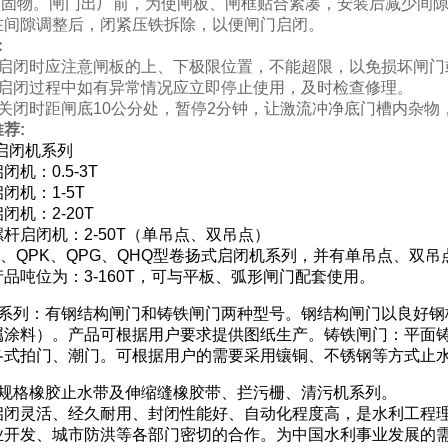
加固物。闸门出厂前，为使闸板、闸框贴合紧凑，安装后减少间隙
在间隙调整后，闭紧压铁拆除，以便闸门启闭。
：
在启闭时应注意闸板的上、下极限位置，不能超限，以免损坏闸
在启闭过程中如有异常情况应立即停止使用，及时检查修理。
在关闭时距闸底10公分处，暂停2分钟，让激流冲净底门槽内杂
荐:
启闭机系列
机：0.5-3T
闭机：1-5T
闭机：2-20T
杆启闭机：2-50T（单吊点、双吊点）
Q、QPK、QPG、QHQ型卷扬式启闭机系列，并有单吊点、
品吨位为：3-160T，可与平板、弧形闸门配套使用。
门系列：有钢结构闸门和铸铁闸门两种型号。钢结构闸门以良好钢
属涂料）。产品可根据用户要求提供图纸生产。铸铁闸门：平面
各式拍门、潮门。可根据用户的需要采用镶铜、不锈钢等方式止
种规格橡胶止水带及伸缩缝橡胶带、拦污栅、清污机系列。
启闭灵活、经久耐用、封闭性能好、自动化程度高，是水利工程
业开发、城市防洪等各部门密切的合作。为中国水利事业发展的需