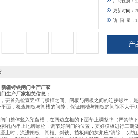
厂商性质：
更新时间：
2
访 问 量：
1
产
绍
：
新疆铸铁闸门生产厂家
闸门生产厂家
相关信息：
装前，要首先检查竖框与横框之间、闸板与闸板之间的连接螺丝，
个平面，检查闸板与闸槽的间隙，保证闸槽与闸板的间隙不大于0.
装时闸门整体竖入预留槽，在两边立框的下面垫上调整垫（严禁垫
地脚孔内串上地脚螺栓，调节好闸门的位置，支好模板进行二期
注混凝土时，流进闸板、闸框、斜铁、挡板间的灰浆应*清除，以