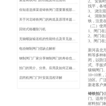
渠道铸铁闸门的功能及特点说明
2、 安装
找平，各
你知道选择渠道铸铁闸门需要重视那几个方面么
3、 浇
4、 清除
关于河北铸铁闸门的构造及原理本篇告诉你
铁，注意
（二）使
回转式格栅除污机
1、闸门
2、闸门
无轴螺旋输送机的性能特点及常见故障处理
3、闸门
电动钢制闸门优缺点解析
新河县北
料等多种
钢制闸门厂家分享钢制闸门的寿命也是有限的
闭，以防江
式、手扳式
拍门的简介、分类、应用及如何正确选择拍门
镶铜闸门、
10×10
启闭机闸门门叶安装流程详解
治区。广
新老客户
铸铁拍门
门。适用
材料拍门