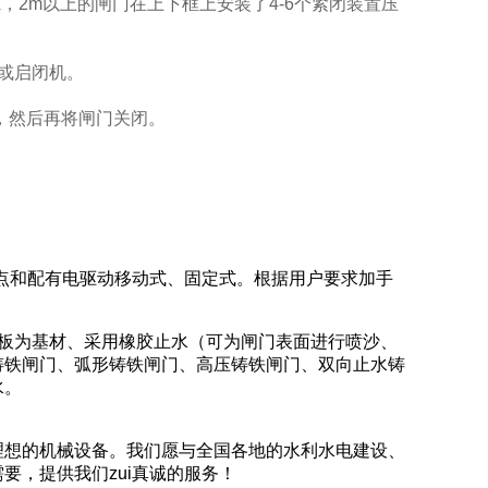
，2m以上的闸门在上下框上安装了4-6个紧闭装置压
门或启闭机。
物，然后再将闸门关闭。
双吊点和配有电驱动移动式、固定式。根据用户要求加手
板为基材、采用橡胶止水（可为闸门表面进行喷沙、
铸铁闸门、弧形铸铁闸门、高压铸铁闸门、双向止水铸
水。
理想的机械设备。我们愿与全国各地的水利水电建设、
要，提供我们zui真诚的服务！