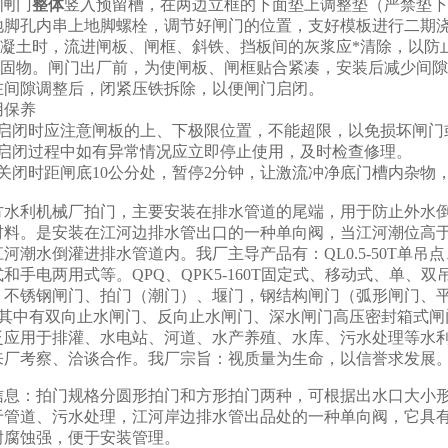
时闸门
整体
竖入预留槽，在两边立框的下面垫上调整垫（严禁垫
地脚孔内串上地脚螺栓，调节好闸门的位置，支好模板进行二期
注混凝土时，流进闸板、闸框、斜铁、挡板间的灰浆应*清除，以防
加固物。闸门出厂前，为使闸板、闸框贴合紧凑，安装后减少间隙
在间隙调整后，闭紧压铁拆除，以便闸门启闭。
用保养
在启闭时应注意闸板的上、下极限位置，不能超限，以免损坏闸门
在启闭过程中如有异常情况应立即停止使用，及时检查修理。
在关闭时距闸底10公分处，暂停2分钟，让激流冲净底门槽内杂物
方水利机械厂拍门，主要安装在排水管道的尾端，用于防止外水
材料。是安装在江河边排水管出口的一种单向阀，当江河潮位高
河潮水倒灌进排水管道内。我厂主导产品有：QL0.5-50T单
和手电两用式等。QPQ、QPK5-160T固定式、移动式、单、双
不锈钢闸门、拍门（潮门）、堰门，钢结构闸门（弧形闸门、平面滑
米，其中有双向止水闸门、反向止水闸门、深水闸门高压密封箱式
泛应用于排灌、水电站、河道、水产养殖、水库、污水处理等水
来厂考察、洽谈合作。我厂宗旨：视质量为生命，以信誉求发展
信息：拍门规格分圆形拍门和方形拍门两种，可根据出水口大小
于管道、污水处理，江河岸边排水管出品处的一种单向阀，它具
耐腐蚀强，便于安装管理。