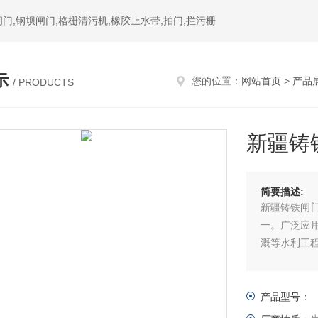
门,钢坝闸门,格栅清污机,橡胶止水带,拍门,拦污栅
示
您的位置：
网站首页
>
产品
/ PRODUCTS
新疆铸
简要描述:
新疆铸铁闸
一。广泛应
溉等水利工
产品型号：