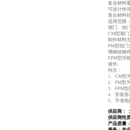
复合材料
可设计性
复合材料
适用范围
潮门、拍
CM型潮
制作材料
PM型拍
璃钢或钢
FPM型
接件。
特点：
1、CM
2、PM
3、FPM
4、安装
5、节省
供应商： 
供应商性
产品质量
服务：专