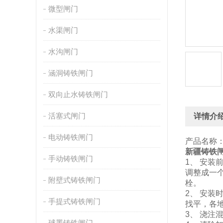
微型闸门
水渠闸门
水沟闸门
涵洞铸铁闸门
双向止水铸铁闸门
活塞式闸门
详情介
电动铸铁闸门
产品名称
新疆铸铁
手动铸铁闸门
1、 安
调整成一
附壁式铸铁闸门
栓。
2、 安
手提式铸铁闸门
找平，各
3、 浇
球墨铸铁闸门