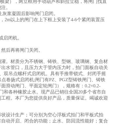
下横梁），两立框用手动葫芦和斜拉立稳，将闸门找直
浇注。
止灰浆凝固后影响闸门启闭。
，2m以上的闸门在上下框上安装了4-6个紧闭装置压
或启闭机。
，然后再将闸门关闭。
倒灌。材质分为不锈钢、铸铁、型钢、玻璃钢、复合材
于出水管口，且压力大于管内压力时，拍门面板自动关
吊点、双吊点螺杆式启闭机。具有手推带锁式、封闭手摇
吊点卷扬式启闭机;闸门有PZ、PGZ型铸铁闸门、铸铁
动闸门、平面定轮闸门），规格有：0.2×0.2-
闸门和各种橡胶止水。现产品已销往全国20多个省市自
利工程。本厂为您提供良好产品，质量保证。竭诚欢迎
。
形状设计生产；可分别为空心浮板式拍门和平板式拍
有自动开启、闭合的功能；止水、防回流性能好；复合