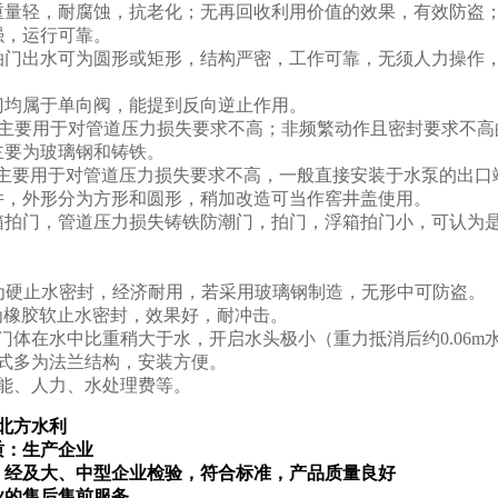
重量轻，耐腐蚀，抗老化；无再回收利用价值的效果，有效防盗；
强，运行可靠。
拍门出水可为圆形或矩形，结构严密，工作可靠，无须人力操作
：
门均属于单向阀，能提到反向逆止作用。
门主要用于对管道压力损失要求不高；非频繁动作且密封要求不高
主要为玻璃钢和铸铁。
门主要用于对管道压力损失要求不高，一般直接安装于水泵的出口
件，外形分为方形和圆形，稍加改造可当作窖井盖使用。
浮箱拍门，管道压力损失铸铁防潮门，拍门，浮箱拍门小，可认为
型为硬止水密封，经济耐用，若采用玻璃钢制造，无形中可防盗。
型为橡胶软止水密封，效果好，耐冲击。
型门体在水中比重稍大于水，开启水头极小（重力抵消后约0.06m水
形式多为法兰结构，安装方便。
电能、人力、水处理费等。
北方水利
质：生产企业
：经及大
、中
型企业检验，符合标准，产品质量良好
业的售后售前服务