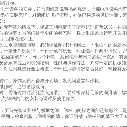
钢板连接。
闭机电气设备的安装，符合图纸及说明书的规定，全部电气设备均
台启闭机安装完毕，对启闭机进行清理，补修已损坏的保护油漆，
试
：
机在无荷载的情况下，保证三相电流不平衡不超过正负10%，并
限位的调节：当闸门处于全闭的状态时，将上限压紧上行程开关并
关并固定在螺杆上。
机的主令控制器调整，必须保证闸门升降到上、下限位时的误差不
后，一定要作试运行，一作无载荷试验，即让螺杆作两个行程，听
，在额定载荷下，作两个行程，观察螺杆与闸门的运行情况，有
人员必须掌握启闭机的结构、性能与操作方法，并有一定的机械
前，对启闭机进行全面检查，个部位润滑情况是否良好，螺栓有无
运转时，操作人员不得离开现场，发现问题立即停机。
机维修时，必须清除载荷。
用时，需随时由注油孔注入润滑油，要经常保持足够的润滑油，螺
机与铸铁闸门的安装与调试及使用保养
装前，要首先检查竖框与横框之间、闸板与闸板之间的连接螺丝，
个平面，检查闸板与闸槽的间隙，保证闸槽与闸板的间隙不大于0.