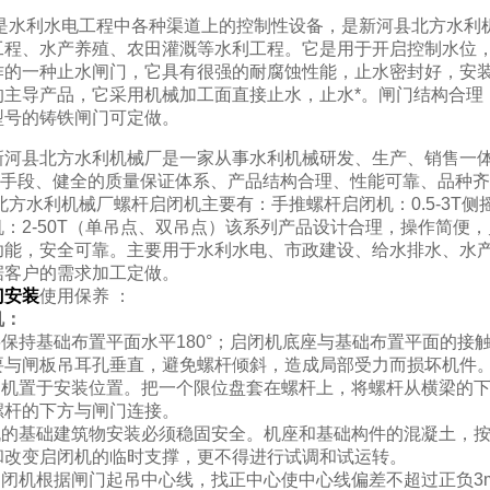
是水利水电工程中各种渠道上的控制性设备，是新河县北方水利
工程、水产养殖、农田灌溉等水利工程。它是用于开启控制水位，
作的一种止水闸门，它具有很强的耐腐蚀性能，止水密封好，安装
的主导产品，它采用机械加工面直接止水，止水*。闸门结构合理
型号的铸铁闸门可定做。
河县北方水利机械厂是一家从事水利机械研发、生产、销售一体
检测手段、健全的质量保证体系、产品结构合理、性能可靠、品种
水利机械厂螺杆启闭机主要有：手推螺杆启闭机：0.5-3T侧摇螺
机：2-50T（单吊点、双吊点）该系列产品设计合理，操作简便
功能，安全可靠。主要用于水利水电、市政建设、给水排水、水
据客户的需求加工定做。
门
安装
使用保养 ：
机：
要保持基础布置平面水平180°；启闭机底座与基础布置平面的接
要与闸板吊耳孔垂直，避免螺杆倾斜，造成局部受力而损坏机件
启闭机置于安装位置。把一个限位盘套在螺杆上，将螺杆从横梁的
螺杆的下方与闸门连接。
闭机的基础建筑物安装必须稳固安全。机座和基础构件的
混凝土
，
和改变启闭机的临时支撑，更不得进行试调和试运转。
启闭机根据闸门起吊中心线，找正中心使中心线偏差不超过正负3