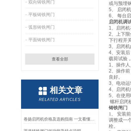
双向铸铁闸门
或与预埋
5、 启
平板铸铁闸门
6、 每
启闭机调
弧形铸铁闸门
1、启闭
2、上下
平面铸铁闸门
下行程开
3、启闭
4、安装
载荷试验
查看全部
1、操作
2、操作
良好。
3、电动
相关文章
4、启闭
5、在使
RELATED ARTICLES
螺杆启闭
铸铁闸门
1、 安
卷扬启闭机价格及选购指南 一文看懂影响因素
调整成一
栓。