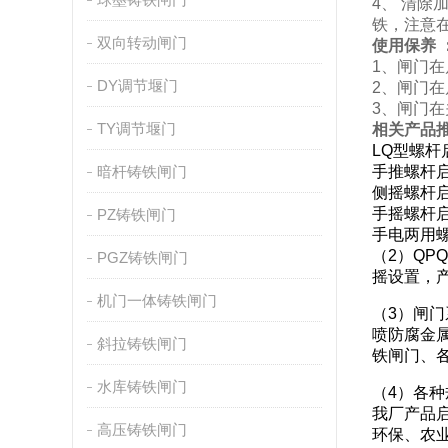
4、 清除
铁，注意
双向转动闸门
使用保养 
1、闸门
DY调节堰门
2、闸门
3、闸门
TY调节堰门
相关产品推
LQ型螺杆
暗杆铸铁闸门
手推螺杆启闭
侧摇螺杆启
手摇螺杆启
PZ铸铁闸门
手电两用螺
（2）QP
PGZ铸铁闸门
摇设置，产
机门一体铸铁闸门
（3）闸
喷防腐金
斜拉铸铁闸门
铁闸门、
水库铸铁闸门
（4）各
我厂产品
高压铸铁闸门
环保、农