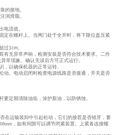
可靠的接地。
灌注润滑脂。
测出电流值。
固定在螺杆上。当闸门处于全开时，将下限位盘压紧
超过1cm。
其有无异常声响，检测安装是否符合技术要求。二作
无异常现象。确认无误后方可正式运行。
知识，以确保机器的正常运转。
松动。电动启闭时检查电源线路是否接通，开关是否
杆要定期清除油垢，涂护新油，以防锈蚀。
是否在运输装卸中引起松动，它们的接茬是否错牙，要
08mm，如有间隙可以调节闭紧装置。上紧各连接螺