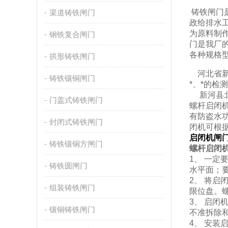
铸铁闸门
渠道铸铁闸门
政给排水
为原料制
钢铁复合闸门
门是我厂
各种规格
拱形铸铁闸门
河北省新
铸铁镶铜闸门
*、*的
新河县北方
门盖式铸铁闸门
螺杆启闭
有防盗水
封闭式铸铁闸门
闭机可根
启闭机闸
铸铁镶铜方闸门
螺杆启闭
1、 一定
铸铁圆闸门
水平面；
2、 将
组装铸铁闸门
限位盘。
3、 启
镶铜铸铁闸门
不准拆除
4、 安装