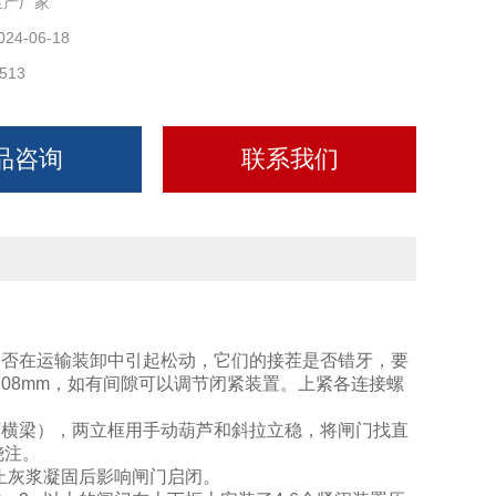
生产厂家
024-06-18
513
品咨询
联系我们
是否在运输装卸中引起松动，它们的接茬是否错牙，要
08mm，如有间隙可以调节闭紧装置。上紧各连接螺
下横梁），两立框用手动葫芦和斜拉立稳，将闸门找直
浇注。
防止灰浆凝固后影响闸门启闭。