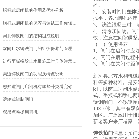
栓。
螺杆式启闭机的作用及优势分析
2、 安装时闸门
整体
找平，各地脚孔内串
螺杆式启闭机的保养与调试工作你知道怎么做么
3、 浇注混凝土时
4、 清除加固物。
河北铸铁闸门的结构组成说明
铁，注意在间隙调整
（二）使用保养
双向止水铸铁闸门的维护保养与管理方式
1、闸门在启闭时应
2、闸门在启闭过程
进行平板橡胶止水带施工时具体注意这几个方面才行
3、闸门在关闭时距
渠道铸铁闸门的功能及特点说明
新河县北方水利机械
料等多种材料。是安
想知道闸门启闭机有哪些种类看完你就知道了
闭，以防江河潮水倒
式、手扳式和手电两用
滚轮式钢制闸门
镶铜闸门、不锈钢闸门
10×10米，其中
双吊点卷扬启闭机
治区。广泛应用于排
新老客户来厂考察、
铸铁拍门
信息：拍门