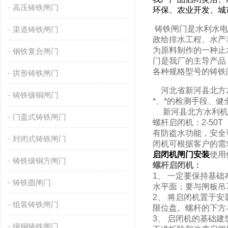
高压铸铁闸门
环保、农业开发、城
铸铁闸门是水利水电
渠道铸铁闸门
政给排水工程、水产
为原料制作的一种止
钢铁复合闸门
门是我厂的主导产品
各种规格型号的铸铁
拱形铸铁闸门
河北省新河县北方水
铸铁镶铜闸门
*、*的检测手段、
新河县北方水利机械厂
门盖式铸铁闸门
螺杆启闭机：2-5
有防盗水功能，安全
封闭式铸铁闸门
闭机可根据客户的需
启闭机闸门
安装
使用
铸铁镶铜方闸门
螺杆启闭机：
1、 一定要保持基
铸铁圆闸门
水平面；要与闸板吊
2、 将启闭机置于
组装铸铁闸门
限位盘。螺杆的下方
3、 启闭机的基础
镶铜铸铁闸门