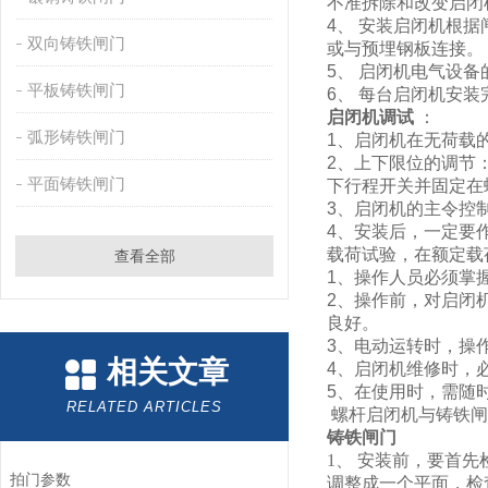
不准拆除和改变启闭
4、 安装启闭机根
双向铸铁闸门
或与预埋钢板连接。
5、 启闭机电气设
平板铸铁闸门
6、 每台启闭机安
启闭机调试
：
弧形铸铁闸门
1、启闭机在无荷载
2、上下限位的调节
平面铸铁闸门
下行程开关并固定在
3、启闭机的主令控
4、安装后，一定要
载荷试验，在额定载
查看全部
1、操作人员必须掌
2、操作前，对启闭
良好。
3、电动运转时，操
相关文章
4、启闭机维修时，
5、在使用时，需随
RELATED ARTICLES
螺杆启闭机与铸铁闸
铸铁闸门
1、 安装前，要首
拍门参数
调整成一个平面，检