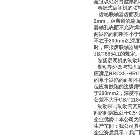
超过该处名言壁厚的
卷扬式启闭机的联
齿轮联轴器齿面及齿
2mm，距离齿的端
器轴孔表面不允许焊
两缺陷的间距不小于
不在于200mm2
时，应报废联轴器铸
JB/T8854.1的规定。
卷扬启闭机的制动
制动轮外圆与轴孔的同
应满足HRC35~
的单个缺陷的面积不
但应将缺陷的边缘磨
于200mm2，深
公差不大于GB/T1
制动带与制动闸瓦应
间的间隙应处于0.5~
企业优势：本公司为
生产车间：我
公
司具
企业资质展示：我
厂