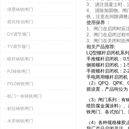
3、 浇注混凝土时
球墨铸铁闸门
4、 清除加固物。
铁，注意在间隙调整
双向转动闸门
使用保养 ：
1、闸门在启闭时应
DY调节堰门
2、闸门在启闭过程
3、闸门在关闭时距
TY调节堰门
相关产品推荐:
LQ型螺杆启闭机系
暗杆铸铁闸门
手推螺杆启闭机：0.5
侧摇螺杆启闭机：1-5
手摇螺杆启闭机：2-2
PZ铸铁闸门
手电两用螺杆启闭机：
（2）QPQ、QP
PGZ铸铁闸门
摇设置，产品吨位为：
机门一体铸铁闸门
（3）闸门系列：有
喷防腐金属涂料）。
斜拉铸铁闸门
铁闸门、各式拍门、
水库铸铁闸门
（4）各种规格橡胶
我厂产品启闭灵活、