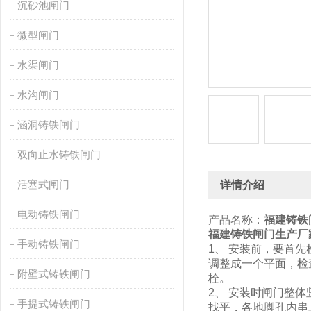
沉砂池闸门
微型闸门
水渠闸门
水沟闸门
涵洞铸铁闸门
双向止水铸铁闸门
活塞式闸门
详情介绍
电动铸铁闸门
产品名称：
福建铸铁
福建铸铁闸门生产厂
手动铸铁闸门
1、 安装前，要首
调整成一个平面，检
附壁式铸铁闸门
栓。
2、 安装时闸门整
手提式铸铁闸门
找平，各地脚孔内串