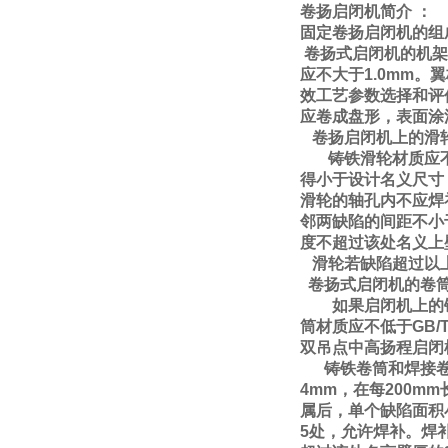
卷扬
简介
：
启闭机
固定卷扬启闭机的组
卷扬式启闭机
的机架
应不大于1.0mm
效工艺参数选择和评价应
应卷成盘形，表面涂
卷扬启闭机上的滑
铸铁滑轮材质应不低于G
得小于设计名义尺寸，
滑轮的轴孔内不应焊
邻两缺陷的间距不小
度不超过该处名义上
滑轮若缺陷超过以上
卷扬式启闭机的卷
如果启闭机上的铸铁卷筒
筒材质应不低于GB/
双吊点中高扬程启闭
铸铁卷筒和焊接卷筒
4mm，在每200
属后，单个缺陷面积小
5处，允许焊补。焊