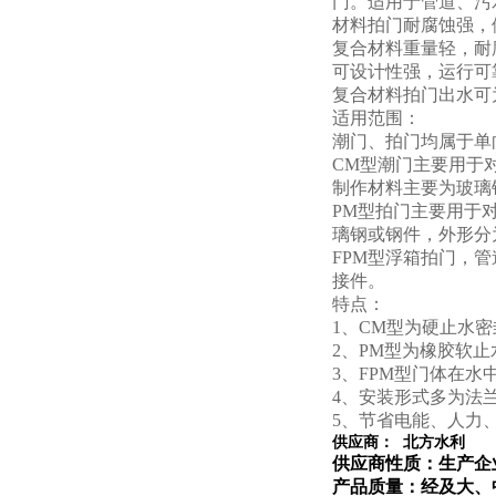
门。适用于管道、污
材料拍门耐腐蚀强，
复合材料重量轻，耐
可设计性强，运行可
复合材料拍门出水可
适用范围：
潮门、拍门均属于单
CM型潮门主要用于
制作材料主要为玻璃
PM型拍门主要用于
璃钢或钢件，外形分
FPM型浮箱拍门，
接件。
特点：
1、CM型为硬止水
2、PM型为橡胶软
3、FPM型门体在水
4、安装形式多为法
5、节省电能、人力
供应商： 北方水利
供应商性质：生产企
产品质量：经及大
、