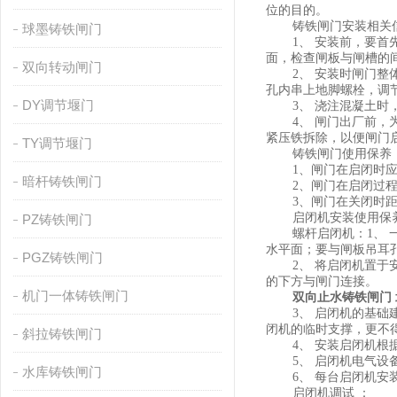
位的目的。
铸铁闸门安装相关
球墨铸铁闸门
1、 安装前，要
面，检查闸板与闸槽的间
双向转动闸门
2、 安装时闸门
孔内串上地脚螺栓，调
DY调节堰门
3、 浇注混凝土
4、 闸门出厂前
紧压铁拆除，以便闸门
TY调节堰门
铸铁闸门使用保养 
1、闸门在启闭时
暗杆铸铁闸门
2、闸门在启闭过
3、闸门在关闭时
启闭机安装使用保
PZ铸铁闸门
螺杆启闭机：1、 
水平面；要与闸板吊耳
PGZ铸铁闸门
2、 将启闭机置
的下方与闸门连接。
机门一体铸铁闸门
双向止水铸铁闸门
3、 启闭机的基
闭机的临时支撑，更不
斜拉铸铁闸门
4、 安装启闭机
5、 启闭机电气
水库铸铁闸门
6、 每台启闭机
启闭机调试 ：