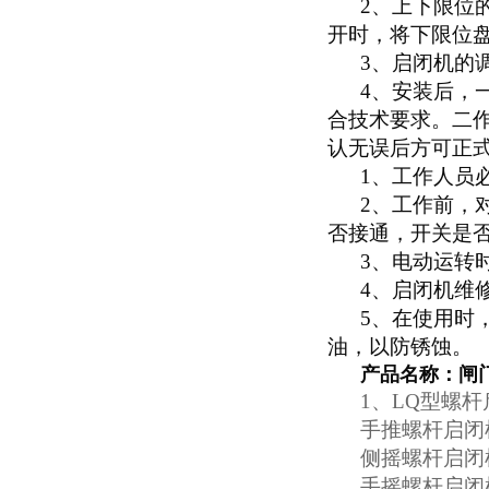
2
、上下限位
开时，将下限位
3
、启闭机的
4
、安装后，
合技术要求。二
认无误后方可正
1
、工作人员
2
、工作前，
否接通，开关是
3
、电动运转
4
、启闭机维
5
、在使用时
油，以防锈蚀。
产品名称：
闸
1
、
LQ
型螺杆
手推螺杆启闭
侧摇螺杆启闭
手摇螺杆启闭