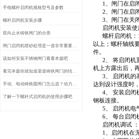
1
、闸门在启
手电螺杆启闭机规格型号及参数
2
、闸门在启
3
、闸门在关
螺杆启闭机安装步骤
启闭机安装使
双向止水铸铁闸门的分类
螺杆启闭机：
以上；螺杆轴线
闸门启闭机喷砂处理是一道非常重要的工序
件。
该如何安装不锈钢闸门看看本篇吧
2
、
将启闭机
机上方露出后，
看完本篇你就知道渠道铸铁闸门的结构及原理了
3
、
启闭机的
达到设计强度时
手动、电动铸铁圆闸门怎么选？动力方式选型+价格差异全解析
4
、
安装启闭
了解一下螺杆式启闭机的使用步骤吧
钢板连接。
5
、
启闭机电
6
、
每台启闭
启闭机调试
1
、启闭机在