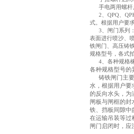
手电两用螺杆
2
、
QPQ
、
QP
式。根据用户要
3
、闸门系列
表面进行喷沙、
铁闸门、高压铸
规格型号，各式
4
、各种规格
各种规格型号的
铸铁闸门主
水，根据用户要
的反向水头，为
闸板与闸框的封
铁、挡板间隙中
在运输吊装等过
闸门启闭时，应