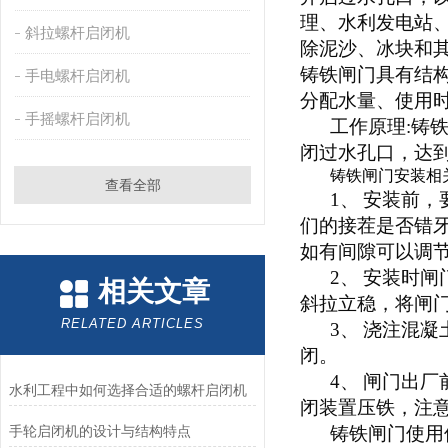
理、水利发电站
斜拉螺杆启闭机
除泥沙、冰块和
铸铁闸门具有结
手电螺杆启闭机
分配水量、使用
手摇螺杆启闭机
工作原理
:
铸
闭过水孔口，达
铸铁闸门安装相
查看全部
1
、
安装前，
们的接茬是否错
如有间隙可以调
2
、
安装时闸
相关文章
斜拉立稳，将闸
RELATED ARTICLES
3
、
浇注混凝
闭。
4
、
闸门出厂
水利工程中如何选择合适的螺杆启闭机
闭装置压铁，注
手轮启闭机的设计与结构特点
铸铁闸门使用