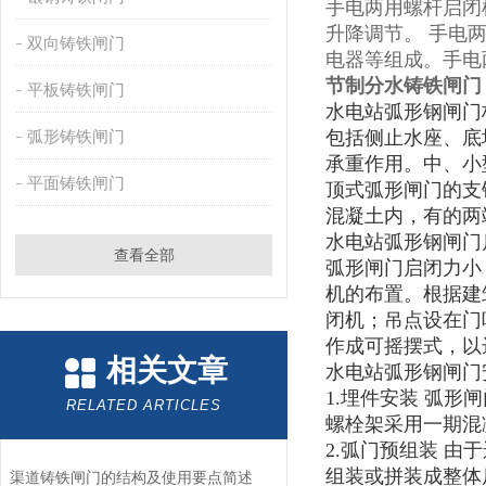
手电两用螺杆启闭
升降调节。 手电
双向铸铁闸门
电器等组成。手电
节制分水铸铁闸门
平板铸铁闸门
水电站弧形钢闸门
弧形铸铁闸门
包括侧止水座、底
承重作用
。
中、小
平面铸铁闸门
顶式弧形闸门的支
混凝土内，有的两
水电站弧形钢闸门
查看全部
弧形闸门启闭力小
机的布置。根据建
闭机；吊点设在门
作成可摇摆式，以
相关文章
水电站弧形钢闸门
1.埋件安装 弧形
RELATED ARTICLES
螺栓架采用一期混
2.弧门预组装 
组装或拼装成整体
渠道铸铁闸门的结构及使用要点简述