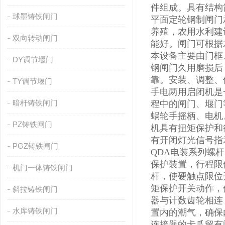
件组成。具有结构
球墨铸铁闸门
平面定轮钢制闸门
养殖，农用水利建
双向转动闸门
能好。闸门可根据
本设备主要由门框
DY调节堰门
钢闸门久用磨损后
靠。安装、调整、
TY调节堰门
手电两用启闭机是
暗杆铸铁闸门
程中的闸门、堰门
蜗轮手摇柄、电机
PZ铸铁闸门
机具有扭矩保护和
有开闭灯光信号指
PGZ铸铁闸门
QDA电装系列螺
保护装置，行程限
机门一体铸铁闸门
杆，使硬触点限位
矩保护开关动作，
斜拉铸铁闸门
器与计数齿轮相连
水库铸铁闸门
置内的潮气，确保
连接器的卡爪留有