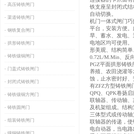
高压铸铁闸门
铁支座呈封闭式结
自动切换。
渠道铸铁闸门
机门一体式闸门巧
平台，安装方便。
钢铁复合闸门
旱、蓄水、发电、
电地区均可使用。
拱形铸铁闸门
形美观、结构简单
铸铁镶铜闸门
0.72L/M.Mi
PGZ平面拱形铸
门盖式铸铁闸门
养殖、农田浇灌等
蚀，止水密封好、
封闭式铸铁闸门
有ZFZ方型铸铁闸
QPQ、QPK卷
铸铁镶铜方闸门
联轴器、传动轴、
及机架组成。结构
铸铁圆闸门
三体型式或传动轴
组装铸铁闸门
联轴器的传递，使
电自动器，当电路
镶铜铸铁闸门