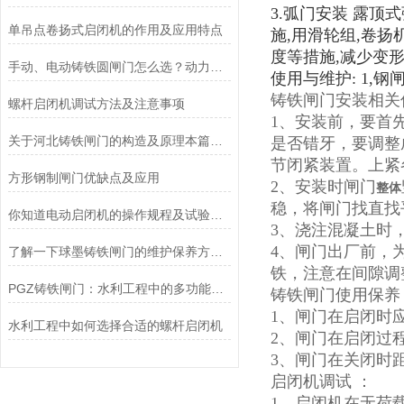
3.弧门安装 露
单吊点卷扬式启闭机的作用及应用特点
施,用滑轮组,卷
度等措施,减少变
手动、电动铸铁圆闸门怎么选？动力方式选型+价格差异全解析
使用与维护: 1,
铸铁闸门安装相关
螺杆启闭机调试方法及注意事项
1、安装前，要首
关于河北铸铁闸门的构造及原理本篇告诉你
是否错牙，要调整
节闭紧装置。上紧
方形钢制闸门优缺点及应用
2、安装时闸门
整体
稳，将闸门找直找
你知道电动启闭机的操作规程及试验方法么
3、浇注混凝土时
4、闸门出厂前，
了解一下球墨铸铁闸门的维护保养方法吧
铁，注意在间隙调
PGZ铸铁闸门：水利工程中的多功能守护者
铸铁闸门使用保养
1、闸门在启闭时
水利工程中如何选择合适的螺杆启闭机
2、闸门在启闭过
3、闸门在关闭时
启闭机调试 ：
1、启闭机在无荷