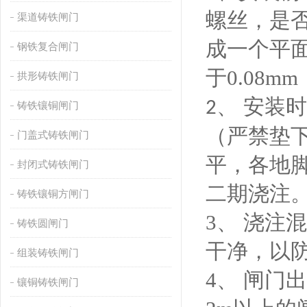
螺丝，是
渠道铸铁闸门
成一个平
钢铁复合闸门
于0.08
拱形铸铁闸门
、 安装
2
铸铁镶铜闸门
（严禁垫
门盖式铸铁闸门
平，各地
封闭式铸铁闸门
二期浇注
铸铁镶铜方闸门
3、 浇
铸铁圆闸门
干净，以
组装铸铁闸门
4、 闸
镶铜铸铁闸门