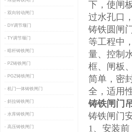
下，使闸
双向转动闸门
过水孔口
DY调节堰门
铸铁圆闸
TY调节堰门
等工程中
暗杆铸铁闸门
量、控制
PZ铸铁闸门
框、闸板
PGZ铸铁闸门
简单，密
机门一体铸铁闸门
全，适用
铸铁闸门吊
斜拉铸铁闸门
铸铁闸门
水库铸铁闸门
1、安装
高压铸铁闸门