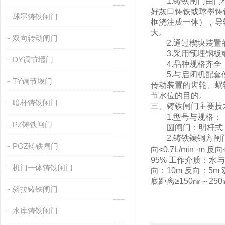
1.
铸铁闸门由门
好灰口铸铁或球墨铸
球墨铸铁闸门
框浇注成一体），导
大。
双向转动闸门
2.
通过楔块装置
3.
采用预埋钢板
DY调节堰门
4.
品种规格齐全
5.
与启闭机配套
TY调节堰门
传动装置的齿轮、蜗
节水位的目的。
暗杆铸铁闸门
三、铸铁闸门主要技
1.
型号与规格：
PZ铸铁闸门
圆闸门：明杆式
2.
铸铁镶铜方闸
PGZ铸铁闸门
向
≤0.7L/min ·m
反向
95%
工作介质：水与
机门一体铸铁闸门
向：
10m
反向：
5m
底距离
≥150
㎜～
250
斜拉铸铁闸门
水库铸铁闸门