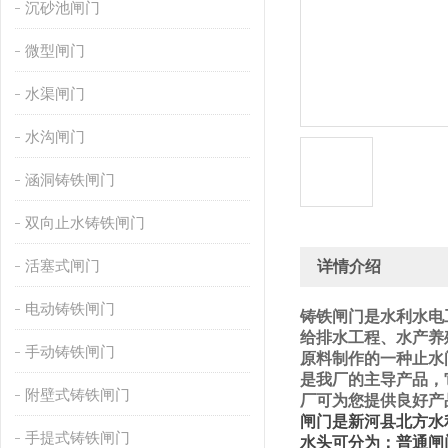
沉砂池闸门
微型闸门
水渠闸门
水沟闸门
涵洞铸铁闸门
双向止水铸铁闸门
活塞式闸门
详情介绍
电动铸铁闸门
铸铁闸门是水利水电
给排水工程、水产养
手动铸铁闸门
原料制作的一种止水
是我厂的主导产品，
附壁式铸铁闸门
厂可为您提供良好产
闸门是新河县北方水
手提式铸铁闸门
水头可分为：普通闸