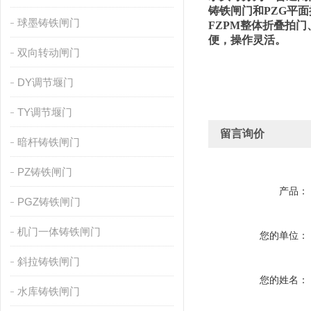
铸铁闸门和
PZG
平面
球墨铸铁闸门
FZPM
整体折叠拍门
便，操作灵活。
双向转动闸门
DY调节堰门
TY调节堰门
留言询价
暗杆铸铁闸门
PZ铸铁闸门
产品：
PGZ铸铁闸门
机门一体铸铁闸门
您的单位：
斜拉铸铁闸门
您的姓名：
水库铸铁闸门