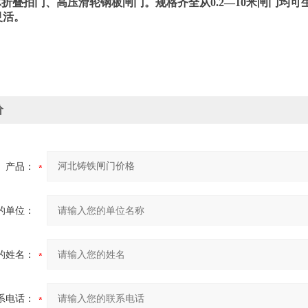
体折叠拍门、高压滑轮钢板闸门。
规格齐全从
0.2—10
米闸门均可
灵活。
价
产品：
的单位：
的姓名：
系电话：