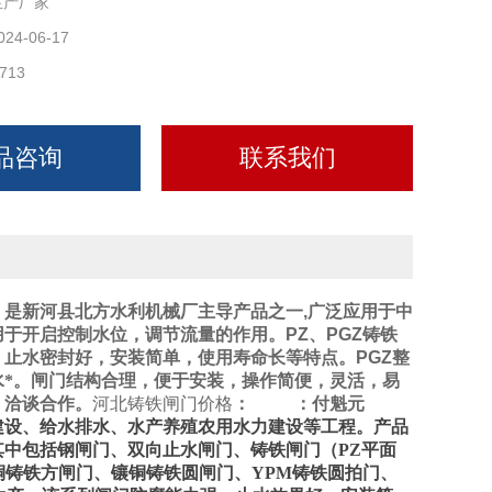
生产厂家
024-06-17
713
品咨询
联系我们
，是新河县北方水利机械厂主导产品之一
,
广泛应用于中
用于开启控制水位，调节流量的作用。
PZ
、
PGZ
铸铁
，止水密封好，安装简单，使用寿命长等特点。
PGZ
整
*。闸门结构合理，便于安装，操作简便，灵活，易
、洽谈合作。
河北铸铁闸门价格
：
：付魁元
建设、给水排水、水产养殖农用水力建设等工程。产品
其中包括钢闸门、双向止水闸门、铸铁闸门（
PZ
平面
铜铸铁方闸门、镶铜铸铁圆闸门、
YPM
铸铁圆拍门、