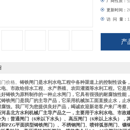
厂商性质：
更新时间：
2
访 问 量：
1
产
绍
闸门价格。
铸铁闸门是水利水电工程中各种渠道上的控制性设备
水电、市政给排水工程、水产养殖、农田灌溉等水利工程。它是
良好铸铁为原料制作的一种止水闸门，它具有很强的耐腐蚀性能
式铸铁闸门是我厂的主导产品，它采用机械加工面直接止水，止水
耐腐蚀。我厂可为您提供良好产品，竭诚欢迎新老客户来厂考察
新河县北方水利机械厂主导产品之一，主要用于水利水电、市政
分为：普通闸门（
6
米以下水头）、高压闸门（
6
米以上水头），
门和
PZG
平面拱型铸铁闸门）、不绣钢闸门、喷锌弧形闸门、镶