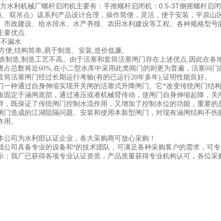
利机械厂螺杆启闭机主要有：手推螺杆启闭机：0.5-3T侧摇螺杆启闭机：
吊点、双吊点）该系列产品设计合理，操作简便，灵活，便于安装，平原山
、市政建设、给水排水、水产养殖、农田水利建设等工程。各种规格型号
主要优点:
,不漏水
用方便,结构简单,易于制造、安装,造价低廉,
为铸铁制造,制造工艺不高。由于活塞和套筒活塞闸门存在上述优点,因此在
者占总数将近60%,在小二型水库中采用此类闻门的则更为普遍，活塞问门的结
套筒活塞闸门经过长期运行考验(有的已运行20年多年),证明性能良好
门一种通过自身伸缩实现开关闸的活塞式升降闸门
。它*改变传统闸门结
板固定于涵闸底部，通过液压或者机械臂传动，使闸门自身伸缩起降，关
样，既保证了传统闸门控制水流作用，又增加了控制水位的功能，重要的
闸门造成的江湖阻隔问题。安装和使用本新型闸门，对现有涵闸结构不伤
作用。
本公司为水利部认证企业，各大采购商可放心采购！
我公司具备专业的设备和*的技术团队，可满足各种采购客户的需求，可
示：我厂已获得各项专业认证资质，产品质量获得专业机构认可，各位采