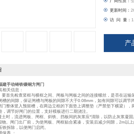
厂商性质：
更新时间：
2
访 问 量：
1
产
绍
福建手动铸铁镶铜方闸门
装相关信息：
前，要首先检查竖框与横框之间、闸板与闸板之间的连接螺丝，是否在运输
闸槽的间隙，保证闸槽与闸板的间隙不大于0.08mm，如有间隙可以调
时闸门整体竖入预留槽，在两边立框的下面垫上调整垫（严禁垫下横梁），
栓，调节好闸门的位置，支好模板进行二期浇注。
混凝土时，流进闸板、闸框、斜铁、挡板间的灰浆应*清除，以防止灰浆凝
加固物。闸门出厂前，为使闸板、闸框贴合紧凑，安装后减少间隙，2m以上
压铁拆除，以便闸门启闭。
用保养 ：