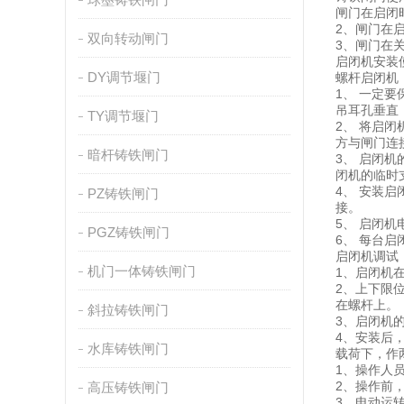
闸门在启闭
2、闸门在
双向转动闸门
3、闸门在
启闭机安装
DY调节堰门
螺杆启闭机
1、 一定
吊耳孔垂直
TY调节堰门
2、 将启
方与闸门连
暗杆铸铁闸门
3、 启闭
闭机的临时
4、 安装
PZ铸铁闸门
接。
5、 启闭
PGZ铸铁闸门
6、 每台
启闭机调试 
机门一体铸铁闸门
1、启闭机
2、上下限
在螺杆上。
斜拉铸铁闸门
3、启闭机
4、安装后
水库铸铁闸门
载荷下，作
1、操作人
2、操作前
高压铸铁闸门
3、电动运