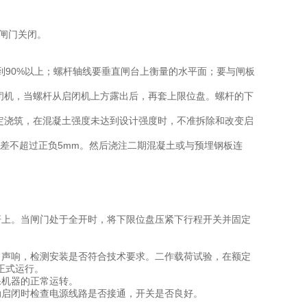
将闸门关闭。
达到90%以上；螺杆轴线要垂直闸台上衡量的水平面；要与闸板
闭机，当螺杆从启闭机上方露出后，再套上限位盘。螺杆的下
定浇筑，在混凝土强度未达到设计强度时，不准拆除和改变启
偏差不超过正负5mm。然后浇注二期混凝土或与预埋钢板连
。
。
。
杆上。当闸门处于全开时，将下限位盘压紧下行程开关并固定
。
常声响，检测安装是否符合技术要求。二作载荷试验，在额定
正式运行。
保机器的正常运转。
动启闭时检查电源线路是否接通，开关是否良好。