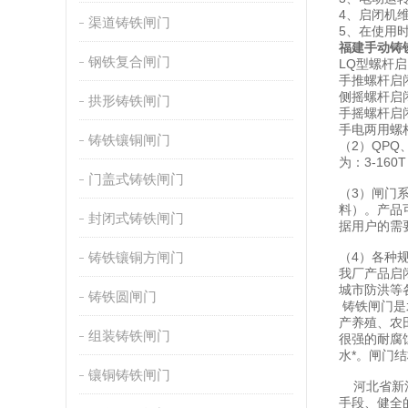
4、启闭机
渠道铸铁闸门
5、在使用
福建手动铸
钢铁复合闸门
LQ型螺杆
手推螺杆启闭
侧摇螺杆启闭
拱形铸铁闸门
手摇螺杆启闭
手电两用螺杆
铸铁镶铜闸门
（2）QP
为：3-16
门盖式铸铁闸门
（3）闸门
料）。产品
封闭式铸铁闸门
据用户的需
铸铁镶铜方闸门
（4）各种
我厂产品启
城市防洪等
铸铁圆闸门
铸铁闸门是
产养殖、农
组装铸铁闸门
很强的耐腐
水*。闸门
镶铜铸铁闸门
河北省新河
手段、健全