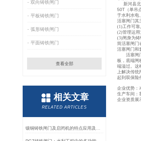
双向铸铁闸门
新河县北方水
50T（单
于水利水电
平板铸铁闸门
活塞闸门其
(1)工作可靠
弧形铸铁闸门
(2)管理运
(3)闸身
平面铸铁闸门
筒活塞闸门
活塞闸门和
活塞闸
板，底端闸
查看全部
端溢过。这
上解决传统
起到双保险
企业优势：
生产车间：
相关文章
企业资质展
RELATED ARTICLES
镶铜铸铁闸门及启闭机的特点应用及维护保养