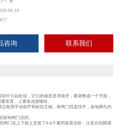
生产厂家
024-06-19
877
品咨询
联系我们
装卸中引起松动，它们的接茬是否错牙，要调整成一个平面，
节闭紧装置。上紧各连接螺栓。
两立框用手动葫芦和斜拉立稳，将闸门找直找平，各地脚孔内
固后影响闸门启闭。
的闸门在上下框上安装了4-6个紧闭装置压铁，注意在间隙调