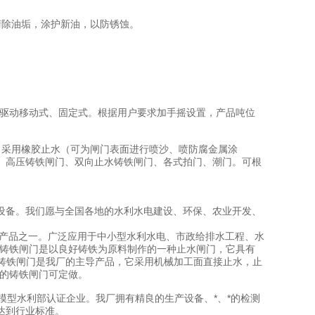
清除油垢，涂护新油，以防锈蚀。
有电驱动移动式、固定式。根据用户要求加手摇设置，产品吨位
、采用橡胶止水（可为闸门表面进行喷沙、喷防腐金属涂
、高压铸铁闸门、双向止水铸铁闸门、各式拍门、潮门。可根
设备。我们愿与全国各地的水利水电建设、环保、农业开发、
产品之一。广泛应用于中小型水利水电、市政给排水工程、水
Z铸铁闸门是以良好铸铁为原料制作的一种止水闸门，它具有
式铸铁闸门是我厂的主导产品，它采用机械加工面直接止水，止
号的铸铁闸门可定做。
型水利部认证企业。我厂拥有精良的生产设备、*、*的检测
达到行业标准。