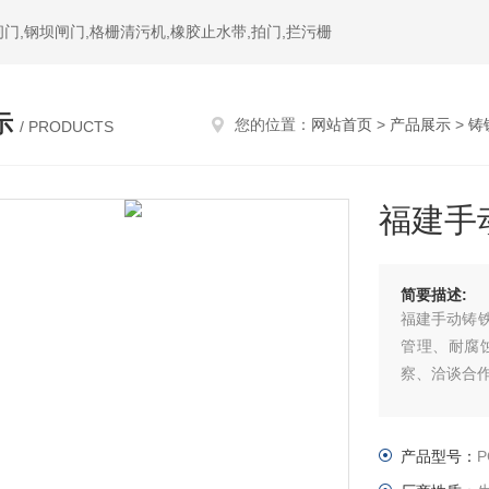
门,钢坝闸门,格栅清污机,橡胶止水带,拍门,拦污栅
示
您的位置：
网站首页
>
产品展示
>
铸
/ PRODUCTS
福建手
简要描述:
福建手动铸
管理、耐腐
察、洽谈合
产品型号：
P