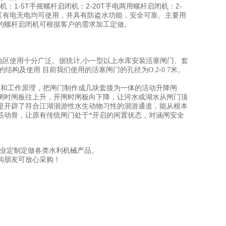
1-5T手摇螺杆启闭机：2-20T手电两用螺杆启闭机：2-
区有电无电均可使用，并具有防盗水功能，安全可靠。主要用
的螺杆启闭机可根据客户的需求加工定做。
各地区使用十分广泛。据统计,小一型以上水库安装活塞闸门、套
构及使用 目前我们使用的活塞闸门的孔径为O.2-0.7米。
。
构和工作原理，把闸门制作成几块套接为一体的活动升降闸
闸时闸板往上升，开闸时闸板向下降，让河水或湖水从闸门顶
是开辟了符合江湖洄游性水生动物习性的洄游通道，能从根本
筋动骨，让原有传统闸门处于*开启的闲置状态，对涵闸安全
专业定制定做各类水利机械产品。
购朋友可放心采购！