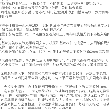
时应注意闸板的上、下极限位置，不能超限，以免损坏闸门或启闭机。
启闭过程中如有异常情况应立即停止使用，及时检查修理。
关闭时距闸底10公分处，暂停2分钟，让激流冲净底门槽内杂物，然后再
使用保养 ：
：
要保持基础布置平面水平180°；启闭机底座与基础布置平面的接触面积要
，避免螺杆倾斜，造成局部受力而损坏机件。
闭机置于安装位置。把一个限位盘套在螺杆上，将螺杆从横梁的下部旋入启
接。
机的基础建筑物安装必须稳固安全。机座和基础构件的混凝土，按图纸的规
支撑，更不得进行试调和试运转。
启闭机根据闸门起吊中心线，找正中心使中心线偏差不超过正负3mm,高程
机电气设备的安装，符合图纸及说明书的规定，全部电气设备均可靠的接地
启闭机安装完毕，对启闭机进行清理，补修已损坏的保护油漆，灌注润滑脂
：
在无荷载的情况下，保证三相电流不平衡不超过正负10%，并测出电流值
位的调节：当闸门处于全闭的状态时，将上限压紧上行程开关并固定在螺
的主令控制器调整，必须保证闸门升降到上、下限位时的误差不超过1cm
，一定要作试运行，一作无载荷试验，即让螺杆作两个行程，听其有无异
两个行程，观察螺杆与闸门的运行情况，有无异常现象。确认无误后方可
员必须掌握启闭机的结构、性能与操作方法，并有一定的机械知识，以确
，对启闭机进行全面检查，个部位润滑情况是否良好，螺栓有无松动。电
转时，操作人员不得离开现场，发现问题立即停机。