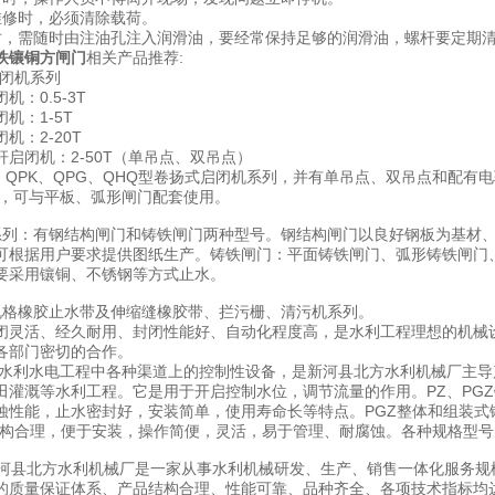
维修时，必须清除载荷。
时，需随时由注油孔注入润滑油，要经常保持足够的润滑油，螺杆要定期
铁镶铜方闸门
相关产品推荐:
启闭机系列
机：0.5-3T
机：1-5T
机：2-20T
启闭机：2-50T（单吊点、双吊点）
Q、QPK、QPG、QHQ型卷扬式启闭机系列，并有单吊点、双吊点和配
0T，可与平板、弧形闸门配套使用。
系列：有钢结构闸门和铸铁闸门两种型号。钢结构闸门以良好钢板为基材
可根据用户要求提供图纸生产。铸铁闸门：平面铸铁闸门、弧形铸铁闸门
要采用镶铜、不锈钢等方式止水。
规格橡胶止水带及伸缩缝橡胶带、拦污栅、清污机系列。
闭灵活、经久耐用、封闭性能好、自动化程度高，是水利工程理想的机械
各部门密切的合作。
水利水电工程中各种渠道上的控制性设备，是新河县北方水利机械厂主导
田灌溉等水利工程。它是用于开启控制水位，调节流量的作用。PZ、PG
蚀性能，止水密封好，安装简单，使用寿命长等特点。PGZ整体和组装
结构合理，便于安装，操作简便，灵活，易于管理、耐腐蚀。各种规格型
县北方水利机械厂是一家从事水利机械研发、生产、销售一体化服务规模
的质量保证体系、产品结构合理、性能可靠、品种齐全、各项技术指标均