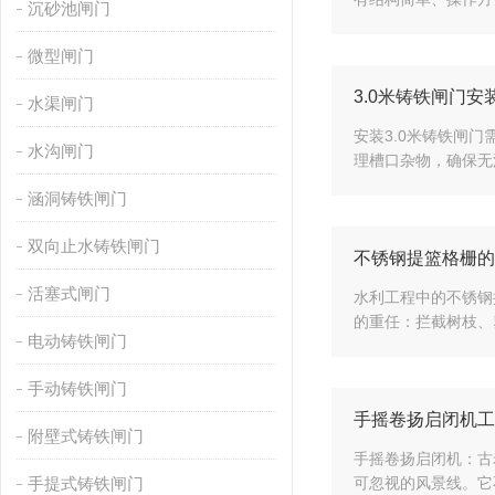
沉砂池闸门
微型闸门
3.0米铸铁闸门安
水渠闸门
安装3.0米铸铁闸
水沟闸门
理槽口杂物，确保无
涵洞铸铁闸门
双向止水铸铁闸门
不锈钢提篮格栅的
活塞式闸门
水利工程中的不锈钢
的重任：拦截树枝、
电动铸铁闸门
手动铸铁闸门
手摇卷扬启闭机工
附壁式铸铁闸门
手摇卷扬启闭机：古
手提式铸铁闸门
可忽视的风景线。它